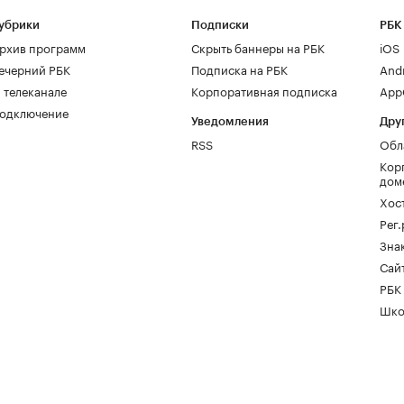
убрики
Подписки
РБК
рхив программ
Скрыть баннеры на РБК
iOS
ечерний РБК
Подписка на РБК
And
 телеканале
Корпоративная подписка
AppG
одключение
Уведомления
Дру
RSS
Обл
Кор
дом
Хос
Рег
Зна
Сайт
РБК
Шко