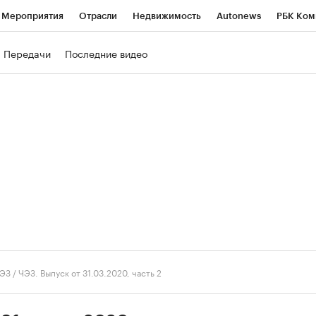
Мероприятия
Отрасли
Недвижимость
Autonews
РБК Ком
ние
РБК Курсы
РБК Life
Тренды
Визионеры
Национальн
Передачи
Последние видео
б
Исследования
Кредитные рейтинги
Франшизы
Газета
роверка контрагентов
Политика
Экономика
Бизнес
Техно
ЭЗ
/
ЧЭЗ. Выпуск от 31.03.2020, часть 2