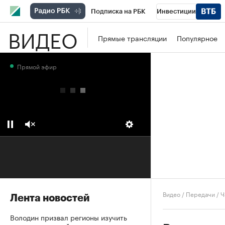
Подписка на РБК
Инвестиции
ВИДЕО
Школа управления РБК
РБК Образова
Прямые трансляции
Популярное
РБК Бизнес-среда
Дискуссионный клу
Прямой эфир
Конференции СПб
Спецпроекты
П
Рынок наличной валюты
Видео
/
Передачи
/
Ч
Лента новостей
Володин призвал регионы изучить