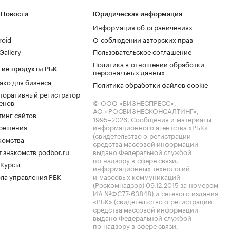
 Новости
Юридическая информация
Информация об ограничениях
roid
О соблюдении авторских прав
allery
Пользовательское соглашение
Политика в отношении обработки
гие продукты РБК
персональных данных
ако для бизнеса
Политика обработки файлов cookie
поративный регистратор
енов
© ООО «БИЗНЕСПРЕСС»,
АО «РОСБИЗНЕСКОНСАЛТИНГ»,
тинг сайтов
1995–2026
. Сообщения и материалы
.решения
информационного агентства «РБК»
(свидетельство о регистрации
комства
средства массовой информации
 знакомств podbor.ru
выдано Федеральной службой
по надзору в сфере связи,
 Курсы
информационных технологий
ла управления РБК
и массовых коммуникаций
(Роскомнадзор) 09.12.2015 за номером
ИА №ФС77-63848) и сетевого издания
«РБК» (свидетельство о регистрации
средства массовой информации
выдано Федеральной службой
по надзору в сфере связи,