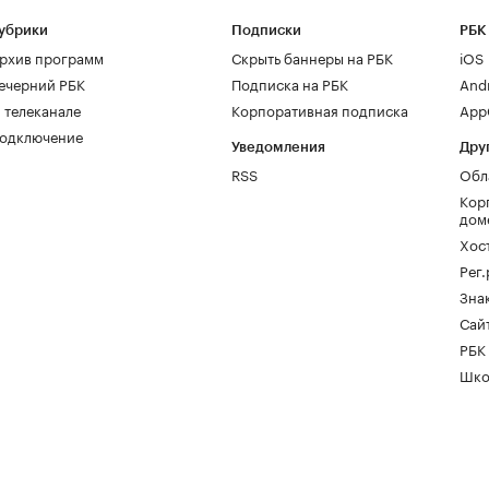
убрики
Подписки
РБК
рхив программ
Скрыть баннеры на РБК
iOS
ечерний РБК
Подписка на РБК
And
 телеканале
Корпоративная подписка
AppG
одключение
Уведомления
Дру
RSS
Обл
Кор
дом
Хос
Рег
Зна
Сайт
РБК
Шко