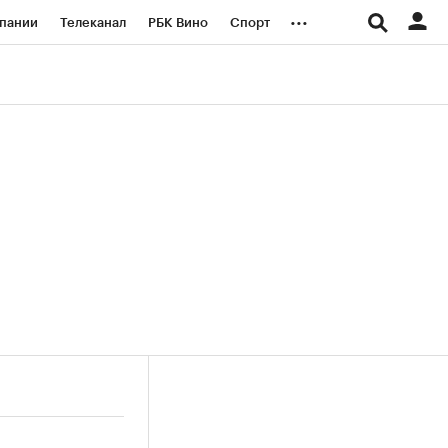
...
пании
Телеканал
РБК Вино
Спорт
ые проекты
Город
Стиль
Крипто
Спецпроекты СПб
логии и медиа
Финансы