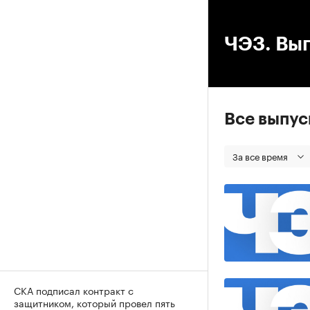
00
ЧЭЗ. Вып
Все выпу
За все время
СКА подписал контракт с
защитником, который провел пять