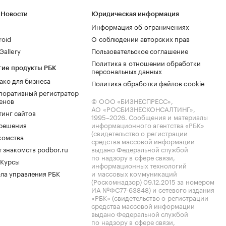
 Новости
Юридическая информация
Информация об ограничениях
roid
О соблюдении авторских прав
allery
Пользовательское соглашение
Политика в отношении обработки
гие продукты РБК
персональных данных
ако для бизнеса
Политика обработки файлов cookie
поративный регистратор
енов
© ООО «БИЗНЕСПРЕСС»,
АО «РОСБИЗНЕСКОНСАЛТИНГ»,
тинг сайтов
1995–2026
. Сообщения и материалы
.решения
информационного агентства «РБК»
(свидетельство о регистрации
комства
средства массовой информации
 знакомств podbor.ru
выдано Федеральной службой
по надзору в сфере связи,
 Курсы
информационных технологий
ла управления РБК
и массовых коммуникаций
(Роскомнадзор) 09.12.2015 за номером
ИА №ФС77-63848) и сетевого издания
«РБК» (свидетельство о регистрации
средства массовой информации
выдано Федеральной службой
по надзору в сфере связи,