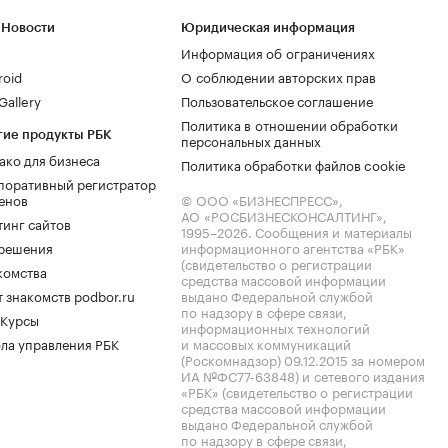
 Новости
Юридическая информация
Информация об ограничениях
roid
О соблюдении авторских прав
allery
Пользовательское соглашение
Политика в отношении обработки
гие продукты РБК
персональных данных
ако для бизнеса
Политика обработки файлов cookie
поративный регистратор
енов
© ООО «БИЗНЕСПРЕСС»,
АО «РОСБИЗНЕСКОНСАЛТИНГ»,
тинг сайтов
1995–2026
. Сообщения и материалы
.решения
информационного агентства «РБК»
(свидетельство о регистрации
комства
средства массовой информации
 знакомств podbor.ru
выдано Федеральной службой
по надзору в сфере связи,
 Курсы
информационных технологий
ла управления РБК
и массовых коммуникаций
(Роскомнадзор) 09.12.2015 за номером
ИА №ФС77-63848) и сетевого издания
«РБК» (свидетельство о регистрации
средства массовой информации
выдано Федеральной службой
по надзору в сфере связи,