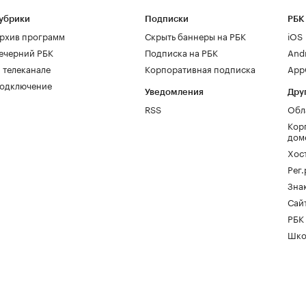
убрики
Подписки
РБК
рхив программ
Скрыть баннеры на РБК
iOS
ечерний РБК
Подписка на РБК
And
 телеканале
Корпоративная подписка
AppG
одключение
Уведомления
Дру
RSS
Обл
Кор
дом
Хос
Рег
Зна
Сайт
РБК
Шко