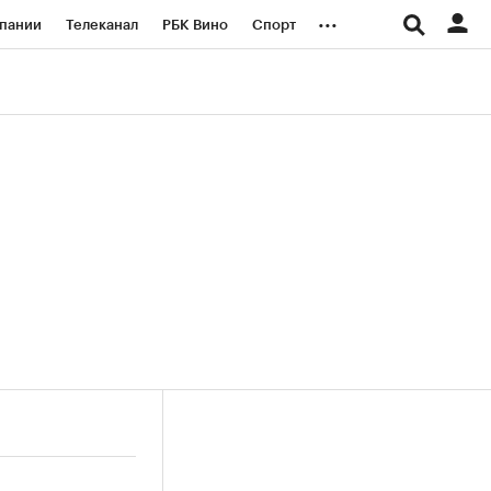
...
пании
Телеканал
РБК Вино
Спорт
ые проекты
Город
Стиль
Крипто
Спецпроекты СПб
логии и медиа
Финансы