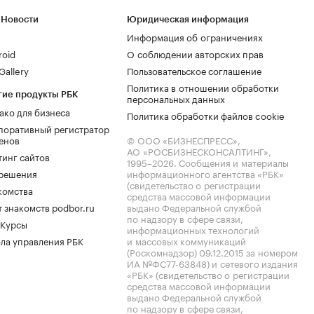
 Новости
Юридическая информация
Информация об ограничениях
roid
О соблюдении авторских прав
allery
Пользовательское соглашение
Политика в отношении обработки
гие продукты РБК
персональных данных
ако для бизнеса
Политика обработки файлов cookie
поративный регистратор
енов
© ООО «БИЗНЕСПРЕСС»,
АО «РОСБИЗНЕСКОНСАЛТИНГ»,
тинг сайтов
1995–2026
. Сообщения и материалы
.решения
информационного агентства «РБК»
(свидетельство о регистрации
комства
средства массовой информации
 знакомств podbor.ru
выдано Федеральной службой
по надзору в сфере связи,
 Курсы
информационных технологий
ла управления РБК
и массовых коммуникаций
(Роскомнадзор) 09.12.2015 за номером
ИА №ФС77-63848) и сетевого издания
«РБК» (свидетельство о регистрации
средства массовой информации
выдано Федеральной службой
по надзору в сфере связи,