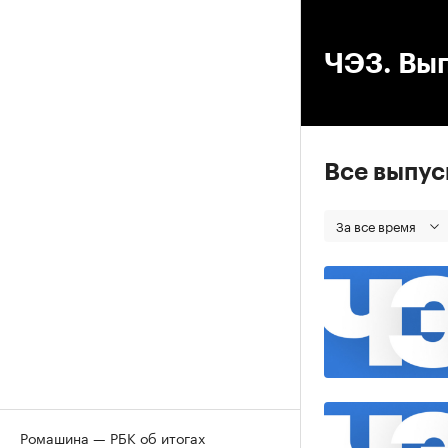
00
ЧЭЗ. Вып
Все выпу
За все время
Ромашина — РБК об итогах