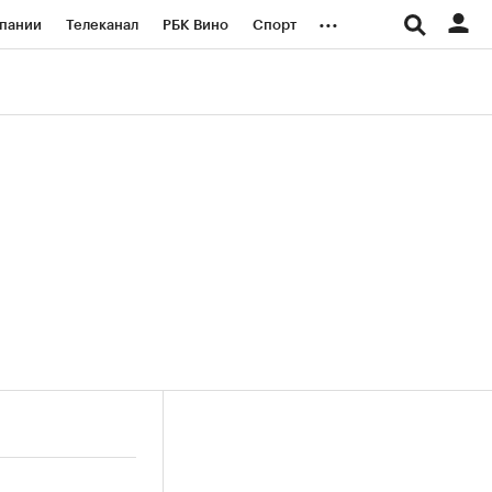
...
пании
Телеканал
РБК Вино
Спорт
ые проекты
Город
Стиль
Крипто
Спецпроекты СПб
логии и медиа
Финансы