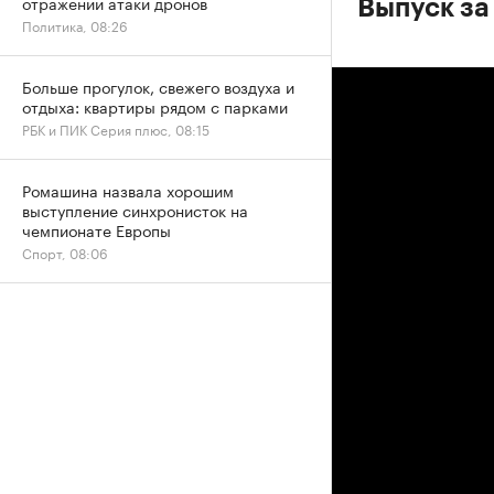
отражении атаки дронов
Выпуск за
Политика, 08:26
Больше прогулок, свежего воздуха и
отдыха: квартиры рядом с парками
РБК и ПИК Серия плюс, 08:15
Ромашина назвала хорошим
выступление синхронисток на
чемпионате Европы
Спорт, 08:06