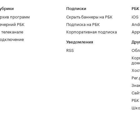
убрики
Подписки
РБК
рхив программ
Скрыть баннеры на РБК
iOS
ечерний РБК
Подписка на РБК
And
 телеканале
Корпоративная подписка
AppG
одключение
Уведомления
Дру
RSS
Обл
Кор
дом
Хос
Рег
Зна
Сайт
РБК
Шко