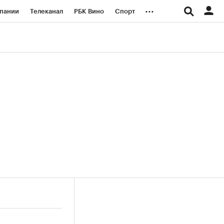
...
пании
Телеканал
РБК Вино
Спорт
ые проекты
Город
Стиль
Крипто
Спецпроекты СПб
логии и медиа
Финансы