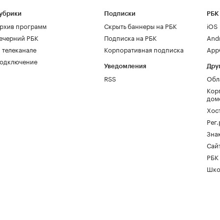
убрики
Подписки
РБК
рхив программ
Скрыть баннеры на РБК
iOS
ечерний РБК
Подписка на РБК
And
 телеканале
Корпоративная подписка
AppG
одключение
Уведомления
Дру
RSS
Обл
Кор
дом
Хос
Рег
Зна
Сайт
РБК
Шко