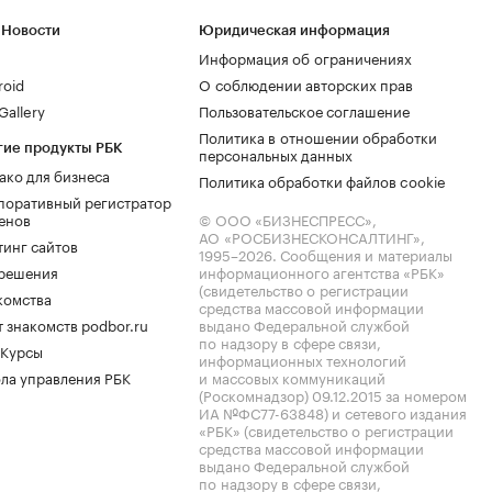
 Новости
Юридическая информация
Информация об ограничениях
roid
О соблюдении авторских прав
allery
Пользовательское соглашение
Политика в отношении обработки
гие продукты РБК
персональных данных
ако для бизнеса
Политика обработки файлов cookie
поративный регистратор
енов
© ООО «БИЗНЕСПРЕСС»,
АО «РОСБИЗНЕСКОНСАЛТИНГ»,
тинг сайтов
1995–2026
. Сообщения и материалы
.решения
информационного агентства «РБК»
(свидетельство о регистрации
комства
средства массовой информации
 знакомств podbor.ru
выдано Федеральной службой
по надзору в сфере связи,
 Курсы
информационных технологий
ла управления РБК
и массовых коммуникаций
(Роскомнадзор) 09.12.2015 за номером
ИА №ФС77-63848) и сетевого издания
«РБК» (свидетельство о регистрации
средства массовой информации
выдано Федеральной службой
по надзору в сфере связи,