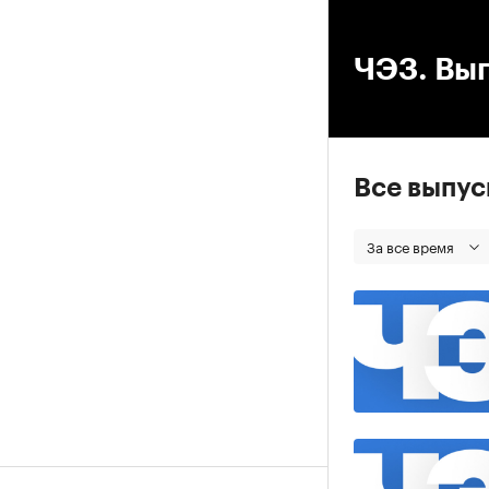
00
ЧЭЗ. Вып
Все выпу
За все время