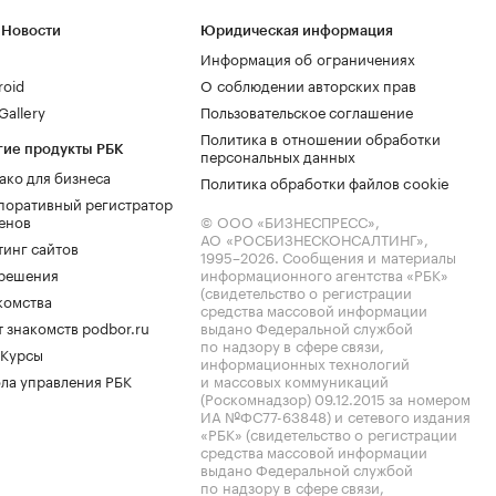
 Новости
Юридическая информация
Информация об ограничениях
roid
О соблюдении авторских прав
allery
Пользовательское соглашение
Политика в отношении обработки
гие продукты РБК
персональных данных
ако для бизнеса
Политика обработки файлов cookie
поративный регистратор
енов
© ООО «БИЗНЕСПРЕСС»,
АО «РОСБИЗНЕСКОНСАЛТИНГ»,
тинг сайтов
1995–2026
. Сообщения и материалы
.решения
информационного агентства «РБК»
(свидетельство о регистрации
комства
средства массовой информации
 знакомств podbor.ru
выдано Федеральной службой
по надзору в сфере связи,
 Курсы
информационных технологий
ла управления РБК
и массовых коммуникаций
(Роскомнадзор) 09.12.2015 за номером
ИА №ФС77-63848) и сетевого издания
«РБК» (свидетельство о регистрации
средства массовой информации
выдано Федеральной службой
по надзору в сфере связи,