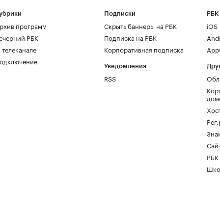
убрики
Подписки
РБК
рхив программ
Скрыть баннеры на РБК
iOS
ечерний РБК
Подписка на РБК
And
 телеканале
Корпоративная подписка
AppG
одключение
Уведомления
Дру
RSS
Обл
Кор
дом
Хос
Рег
Зна
Сайт
РБК
Шко