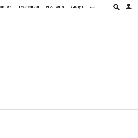
...
пании
Телеканал
РБК Вино
Спорт
ые проекты
Город
Стиль
Крипто
Спецпроекты СПб
логии и медиа
Финансы