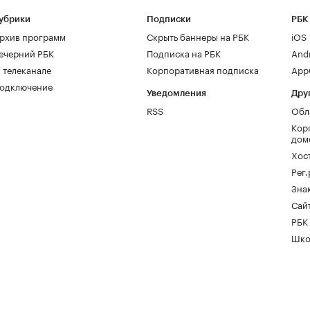
убрики
Подписки
РБК
рхив программ
Скрыть баннеры на РБК
iOS
ечерний РБК
Подписка на РБК
And
 телеканале
Корпоративная подписка
AppG
одключение
Уведомления
Дру
RSS
Обл
Кор
дом
Хос
Рег
Зна
Сайт
РБК
Шко