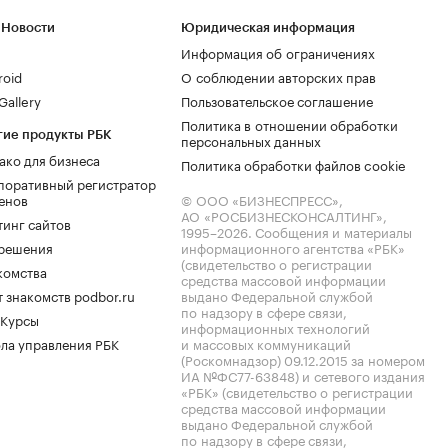
 Новости
Юридическая информация
Информация об ограничениях
roid
О соблюдении авторских прав
allery
Пользовательское соглашение
Политика в отношении обработки
гие продукты РБК
персональных данных
ако для бизнеса
Политика обработки файлов cookie
поративный регистратор
енов
© ООО «БИЗНЕСПРЕСС»,
АО «РОСБИЗНЕСКОНСАЛТИНГ»,
тинг сайтов
1995–2026
. Сообщения и материалы
.решения
информационного агентства «РБК»
(свидетельство о регистрации
комства
средства массовой информации
 знакомств podbor.ru
выдано Федеральной службой
по надзору в сфере связи,
 Курсы
информационных технологий
ла управления РБК
и массовых коммуникаций
(Роскомнадзор) 09.12.2015 за номером
ИА №ФС77-63848) и сетевого издания
«РБК» (свидетельство о регистрации
средства массовой информации
выдано Федеральной службой
по надзору в сфере связи,