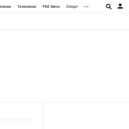
...
пании
Телеканал
РБК Вино
Спорт
ые проекты
Город
Стиль
Крипто
Спецпроекты СПб
логии и медиа
Финансы