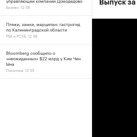
управляющей компании Домодедово
Выпуск за 
Бизнес, 12:56
Пляжи, замки, марципан: гастрогид
по Калининградской области
РБК и РСХБ, 12:56
Bloomberg сообщило о
«неожиданных» $22 млрд у Ким Чен
Ына
Политика, 12:55