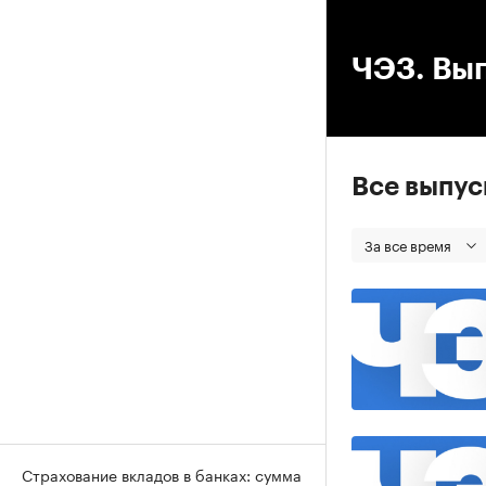
00
ЧЭЗ. Вып
Все выпу
За все время
Страхование вкладов в банках: сумма