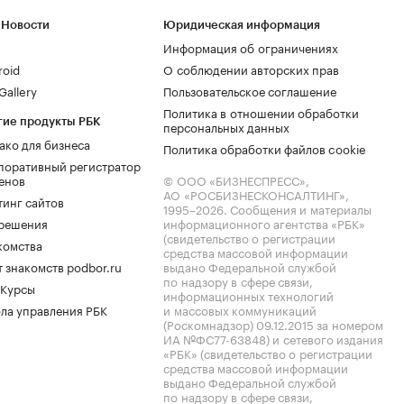
 Новости
Юридическая информация
Информация об ограничениях
roid
О соблюдении авторских прав
allery
Пользовательское соглашение
Политика в отношении обработки
гие продукты РБК
персональных данных
ако для бизнеса
Политика обработки файлов cookie
поративный регистратор
енов
© ООО «БИЗНЕСПРЕСС»,
АО «РОСБИЗНЕСКОНСАЛТИНГ»,
тинг сайтов
1995–2026
. Сообщения и материалы
.решения
информационного агентства «РБК»
(свидетельство о регистрации
комства
средства массовой информации
 знакомств podbor.ru
выдано Федеральной службой
по надзору в сфере связи,
 Курсы
информационных технологий
ла управления РБК
и массовых коммуникаций
(Роскомнадзор) 09.12.2015 за номером
ИА №ФС77-63848) и сетевого издания
«РБК» (свидетельство о регистрации
средства массовой информации
выдано Федеральной службой
по надзору в сфере связи,