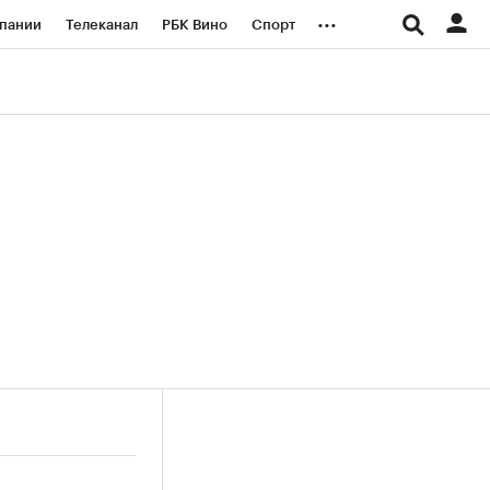
...
пании
Телеканал
РБК Вино
Спорт
ые проекты
Город
Стиль
Крипто
Спецпроекты СПб
логии и медиа
Финансы