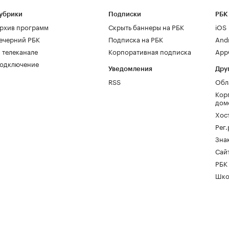
убрики
Подписки
РБК
рхив программ
Скрыть баннеры на РБК
iOS
ечерний РБК
Подписка на РБК
And
 телеканале
Корпоративная подписка
AppG
одключение
Уведомления
Дру
RSS
Обл
Кор
дом
Хос
Рег
Зна
Сайт
РБК
Шко