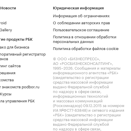
 Новости
Юридическая информация
Информация об ограничениях
roid
О соблюдении авторских прав
allery
Пользовательское соглашение
Политика в отношении обработки
гие продукты РБК
персональных данных
ако для бизнеса
Политика обработки файлов cookie
поративный регистратор
енов
© ООО «БИЗНЕСПРЕСС»,
АО «РОСБИЗНЕСКОНСАЛТИНГ»,
тинг сайтов
1995–2026
. Сообщения и материалы
.решения
информационного агентства «РБК»
(свидетельство о регистрации
комства
средства массовой информации
 знакомств podbor.ru
выдано Федеральной службой
по надзору в сфере связи,
 Курсы
информационных технологий
ла управления РБК
и массовых коммуникаций
(Роскомнадзор) 09.12.2015 за номером
ИА №ФС77-63848) и сетевого издания
«РБК» (свидетельство о регистрации
средства массовой информации
выдано Федеральной службой
по надзору в сфере связи,