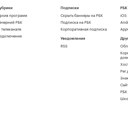
убрики
Подписки
РБК
рхив программ
Скрыть баннеры на РБК
iOS
ечерний РБК
Подписка на РБК
And
 телеканале
Корпоративная подписка
AppG
одключение
Уведомления
Дру
RSS
Обл
Кор
дом
Хос
Рег
Зна
Сайт
РБК
Шко