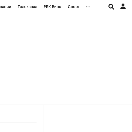
...
пании
Телеканал
РБК Вино
Спорт
ые проекты
Город
Стиль
Крипто
Спецпроекты СПб
логии и медиа
Финансы