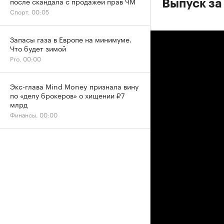
после скандала с продажей прав ЧМ
Выпуск за
Спорт, 00:05
Запасы газа в Европе на минимуме.
Что будет зимой
Pro, 00:00
Экс-глава Mind Money признала вину
по «делу брокеров» о хищении ₽7
млрд
Финансы, 00:00