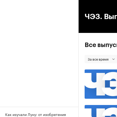
00
ЧЭЗ. Вып
Все выпу
За все время
Как изучали Луну: от изобретения