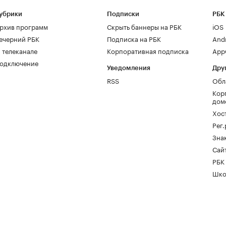
убрики
Подписки
РБК
рхив программ
Скрыть баннеры на РБК
iOS
ечерний РБК
Подписка на РБК
And
 телеканале
Корпоративная подписка
AppG
одключение
Уведомления
Дру
RSS
Обл
Кор
дом
Хос
Рег
Зна
Сайт
РБК
Шко