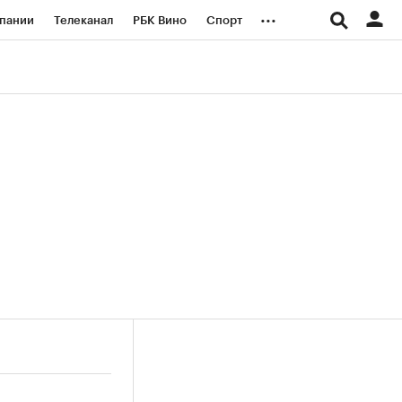
...
пании
Телеканал
РБК Вино
Спорт
ые проекты
Город
Стиль
Крипто
Спецпроекты СПб
логии и медиа
Финансы