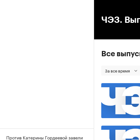
00
ЧЭЗ. Вып
Все выпу
За все время
Против Катерины Гордеевой завели