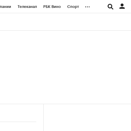
...
пании
Телеканал
РБК Вино
Спорт
ые проекты
Город
Стиль
Крипто
Спецпроекты СПб
логии и медиа
Финансы