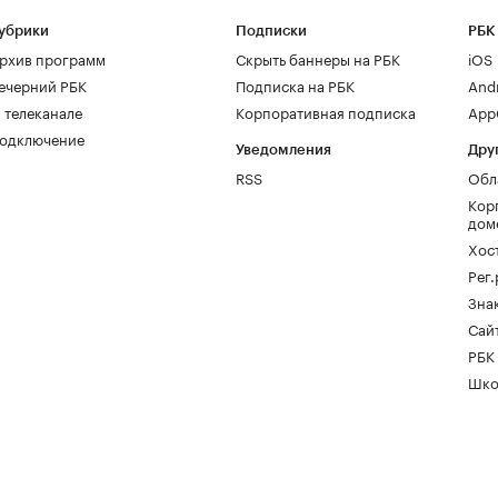
убрики
Подписки
РБК
рхив программ
Скрыть баннеры на РБК
iOS
ечерний РБК
Подписка на РБК
And
 телеканале
Корпоративная подписка
AppG
одключение
Уведомления
Дру
RSS
Обл
Кор
дом
Хос
Рег
Зна
Сайт
РБК
Шко