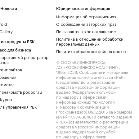
 Новости
Юридическая информация
Информация об ограничениях
roid
О соблюдении авторских прав
allery
Пользовательское соглашение
Политика в отношении обработки
гие продукты РБК
персональных данных
ако для бизнеса
Политика обработки файлов cookie
поративный регистратор
енов
© ООО «БИЗНЕСПРЕСС»,
АО «РОСБИЗНЕСКОНСАЛТИНГ»,
тинг сайтов
1995–2026
. Сообщения и материалы
.решения
информационного агентства «РБК»
(свидетельство о регистрации
комства
средства массовой информации
 знакомств podbor.ru
выдано Федеральной службой
по надзору в сфере связи,
 Курсы
информационных технологий
ла управления РБК
и массовых коммуникаций
(Роскомнадзор) 09.12.2015 за номером
ИА №ФС77-63848) и сетевого издания
«РБК» (свидетельство о регистрации
средства массовой информации
выдано Федеральной службой
по надзору в сфере связи,