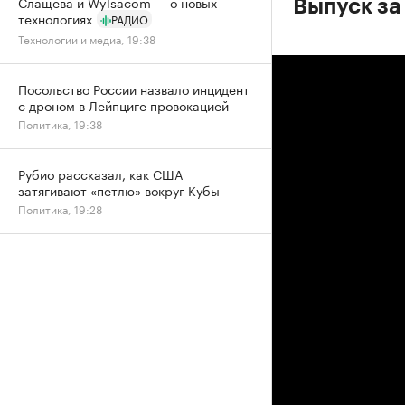
Слащева и Wylsacom — о новых
Выпуск за
технологиях
РАДИО
Технологии и медиа, 19:38
Посольство России назвало инцидент
с дроном в Лейпциге провокацией
Политика, 19:38
Рубио рассказал, как США
затягивают «петлю» вокруг Кубы
Политика, 19:28