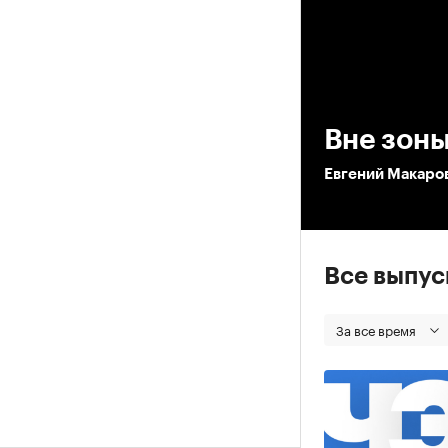
00
Вне зон
Евгений Макаро
Все выпу
За все время