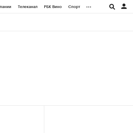
...
пании
Телеканал
РБК Вино
Спорт
ые проекты
Город
Стиль
Крипто
Спецпроекты СПб
логии и медиа
Финансы