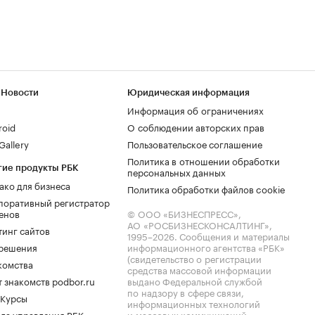
 Новости
Юридическая информация
Информация об ограничениях
roid
О соблюдении авторских прав
allery
Пользовательское соглашение
Политика в отношении обработки
гие продукты РБК
персональных данных
ако для бизнеса
Политика обработки файлов cookie
поративный регистратор
енов
© ООО «БИЗНЕСПРЕСС»,
АО «РОСБИЗНЕСКОНСАЛТИНГ»,
тинг сайтов
1995–2026
. Сообщения и материалы
.решения
информационного агентства «РБК»
(свидетельство о регистрации
комства
средства массовой информации
 знакомств podbor.ru
выдано Федеральной службой
по надзору в сфере связи,
 Курсы
информационных технологий
ла управления РБК
и массовых коммуникаций