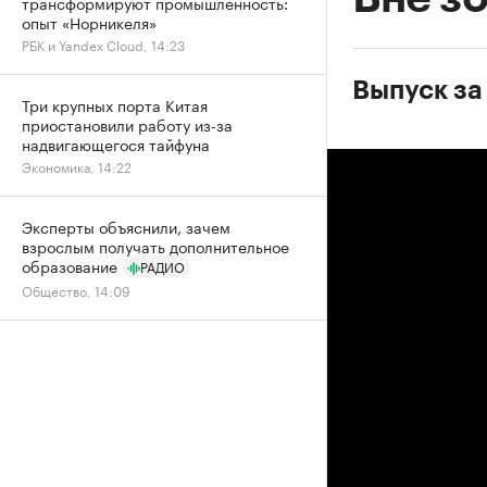
трансформируют промышленность:
опыт «Норникеля»
РБК и Yandex Cloud, 14:23
Выпуск за
Три крупных порта Китая
приостановили работу из-за
надвигающегося тайфуна
Экономика, 14:22
Эксперты объяснили, зачем
взрослым получать дополнительное
образование
РАДИО
Общество, 14:09