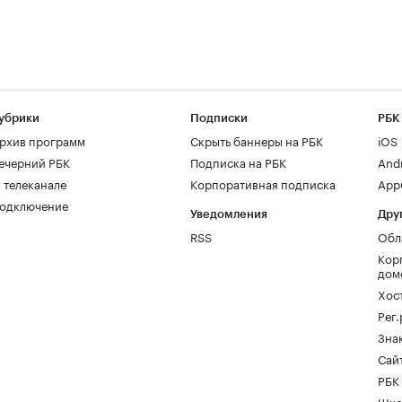
убрики
Подписки
РБК
рхив программ
Скрыть баннеры на РБК
iOS
ечерний РБК
Подписка на РБК
And
 телеканале
Корпоративная подписка
AppG
одключение
Уведомления
Дру
RSS
Обл
Кор
дом
Хос
Рег
Зна
Сайт
РБК
Шко