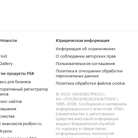
 Новости
Юридическая информация
Информация об ограничениях
roid
О соблюдении авторских прав
allery
Пользовательское соглашение
Политика в отношении обработки
гие продукты РБК
персональных данных
ако для бизнеса
Политика обработки файлов cookie
поративный регистратор
енов
© ООО «БИЗНЕСПРЕСС»,
АО «РОСБИЗНЕСКОНСАЛТИНГ»,
тинг сайтов
1995–2026
. Сообщения и материалы
.решения
информационного агентства «РБК»
(свидетельство о регистрации
комства
средства массовой информации
 знакомств podbor.ru
выдано Федеральной службой
по надзору в сфере связи,
 Курсы
информационных технологий
ла управления РБК
и массовых коммуникаций