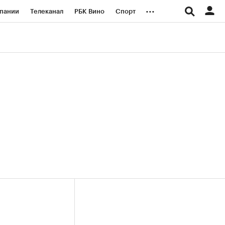
...
пании
Телеканал
РБК Вино
Спорт
ые проекты
Город
Стиль
Крипто
Спецпроекты СПб
логии и медиа
Финансы