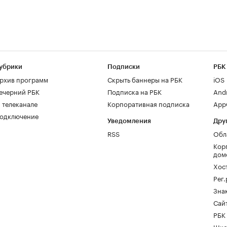
убрики
Подписки
РБК
рхив программ
Скрыть баннеры на РБК
iOS
ечерний РБК
Подписка на РБК
And
 телеканале
Корпоративная подписка
AppG
одключение
Уведомления
Дру
RSS
Обл
Кор
дом
Хос
Рег
Зна
Сайт
РБК
Шко