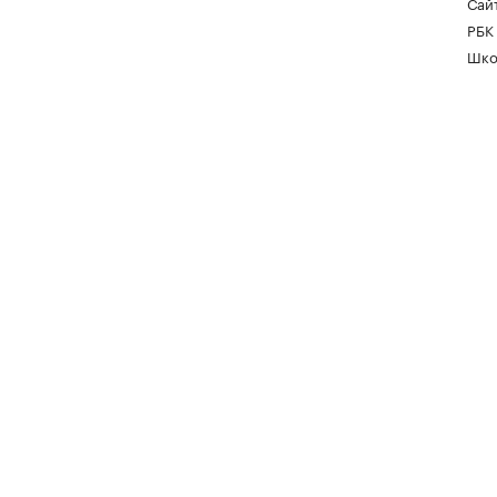
Сайт
РБК
Шко