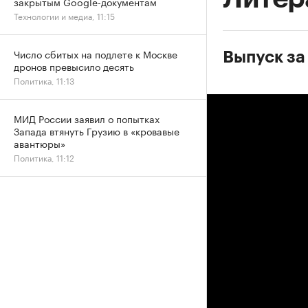
закрытым Google-документам
Технологии и медиа, 11:15
Число сбитых на подлете к Москве
Выпуск за
дронов превысило десять
Политика, 11:13
МИД России заявил о попытках
Запада втянуть Грузию в «кровавые
авантюры»
Политика, 11:12