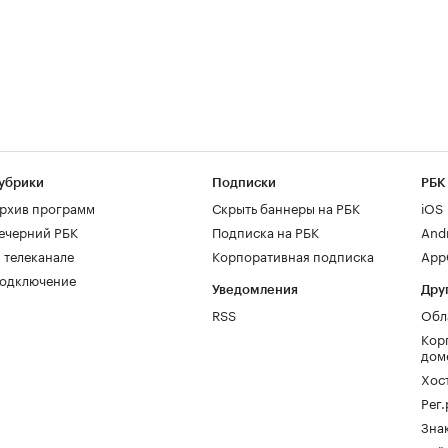
убрики
Подписки
РБК
рхив программ
Скрыть баннеры на РБК
iOS
ечерний РБК
Подписка на РБК
And
 телеканале
Корпоративная подписка
AppG
одключение
Уведомления
Дру
RSS
Обл
Кор
дом
Хос
Рег
Зна