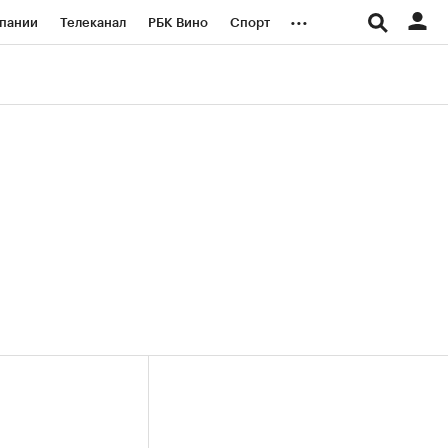
...
пании
Телеканал
РБК Вино
Спорт
ые проекты
Город
Стиль
Крипто
Спецпроекты СПб
логии и медиа
Финансы