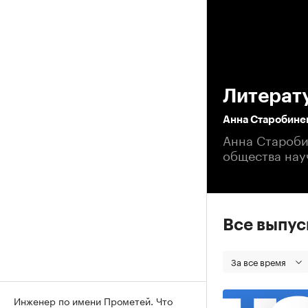
00
Литерат
Анна Старобинец
Анна Староби
общества нау
Все выпу
За все время
Инженер по имени Прометей. Что