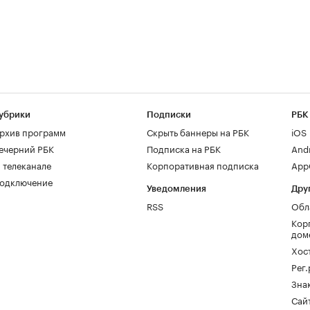
убрики
Подписки
РБК
рхив программ
Скрыть баннеры на РБК
iOS
ечерний РБК
Подписка на РБК
And
 телеканале
Корпоративная подписка
AppG
одключение
Уведомления
Дру
RSS
Обл
Кор
дом
Хос
Рег
Зна
Сайт