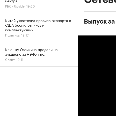
центра
РБК и Upside, 19:20
Китай ужесточил правила экспорта в
Выпуск за
США беспилотников и
комплектующих
Политика, 19:17
Клюшку Овечкина продали на
аукционе за ₽940 тыс.
Спорт, 19:11