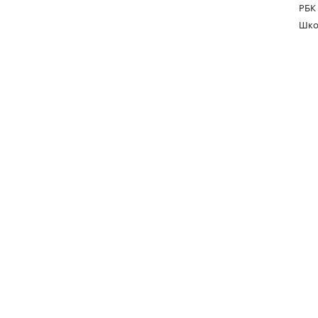
РБК
Шко