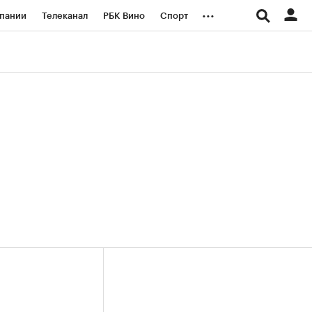
...
пании
Телеканал
РБК Вино
Спорт
ые проекты
Город
Стиль
Крипто
Спецпроекты СПб
логии и медиа
Финансы