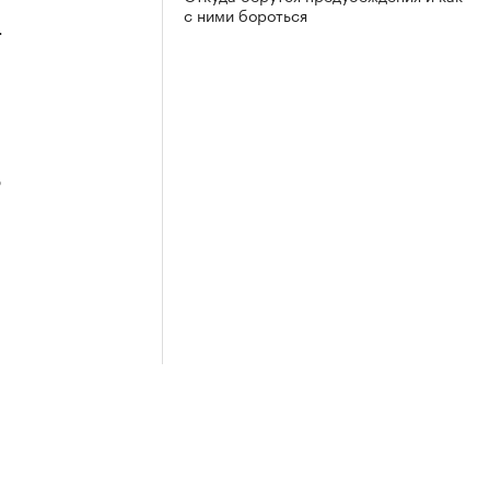
с ними бороться
4
3