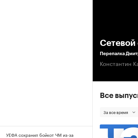
00
Сетевой 
Перепалка Дмитр
Константин К
Все выпу
За все время
УЕФА сохранил бойкот ЧМ из-за