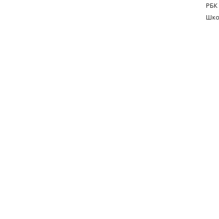
РБК
Шко