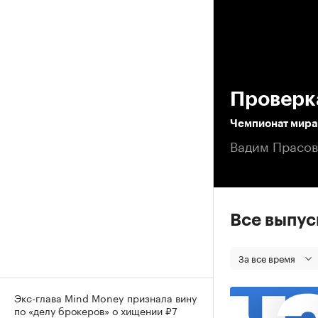
00
Проверк
Чемпионат мира 
Вадим Прасов
Все выпу
За все время
Экс-глава Mind Money признала вину
по «делу брокеров» о хищении ₽7