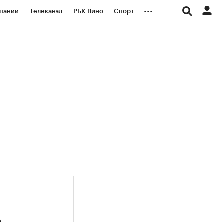
...
пании
Телеканал
РБК Вино
Спорт
ые проекты
Город
Стиль
Крипто
Спецпроекты СПб
логии и медиа
Финансы
о