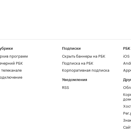
убрики
Подписки
РБК
рхив программ
Скрыть баннеры на РБК
iOS
ечерний РБК
Подписка на РБК
And
 телеканале
Корпоративная подписка
AppG
одключение
Уведомления
Дру
RSS
Обл
Кор
дом
Хос
Рег
Зна
Сайт