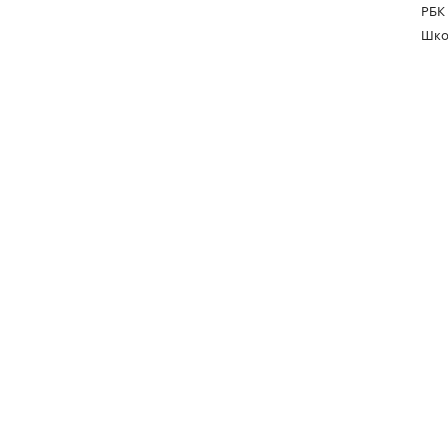
РБК
Шко