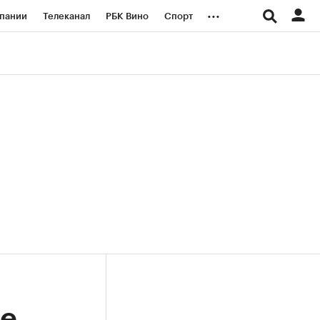
...
пании
Телеканал
РБК Вино
Спорт
ые проекты
Город
Стиль
Крипто
Спецпроекты СПб
логии и медиа
Финансы
ве