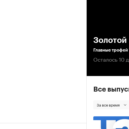
00
Золотой
Главные трофей
Осталось 10 д
Все выпу
За все время