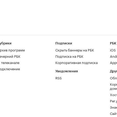
убрики
Подписки
РБК
рхив программ
Скрыть баннеры на РБК
iOS
ечерний РБК
Подписка на РБК
And
 телеканале
Корпоративная подписка
AppG
одключение
Уведомления
Дру
RSS
Обл
Кор
дом
Хос
Рег
Зна
Сайт