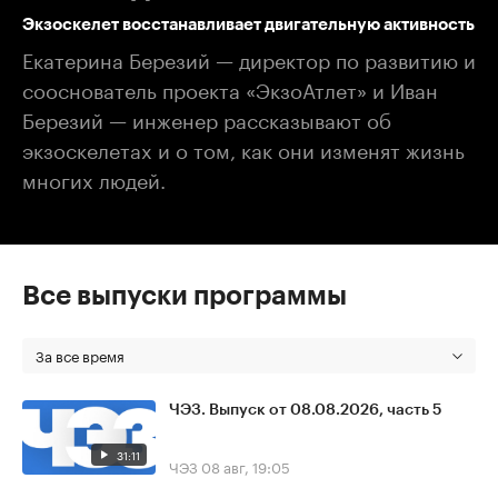
Экзоскелет восстанавливает двигательную активность
Екатерина Березий — директор по развитию и
сооснователь проекта «ЭкзоАтлет» и Иван
Березий — инженер рассказывают об
экзоскелетах и о том, как они изменят жизнь
многих людей.
Все выпуски программы
За все время
ЧЭЗ. Выпуск от 08.08.2026, часть 5
31:11
ЧЭЗ
08 авг, 19:05