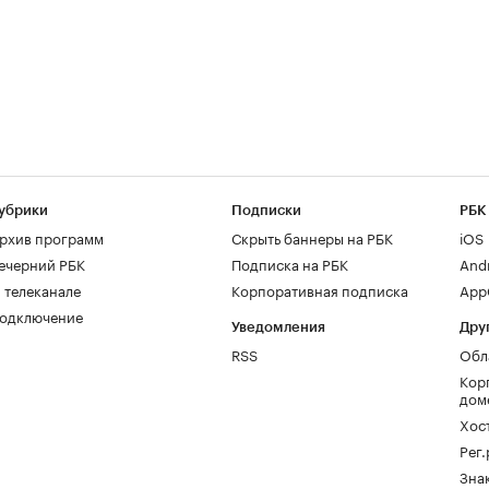
убрики
Подписки
РБК
рхив программ
Скрыть баннеры на РБК
iOS
ечерний РБК
Подписка на РБК
And
 телеканале
Корпоративная подписка
AppG
одключение
Уведомления
Дру
RSS
Обл
Кор
дом
Хос
Рег
Зна