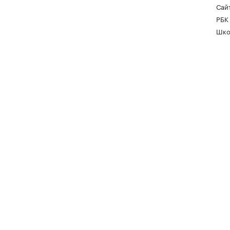
Сайт
РБК
Шко