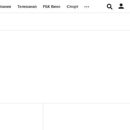
...
пании
Телеканал
РБК Вино
Спорт
ые проекты
Город
Стиль
Крипто
Спецпроекты СПб
логии и медиа
Финансы