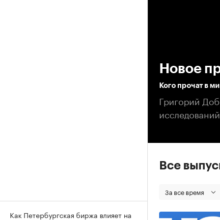
00
Новое п
Кого прочат в м
Григорий Доб
исследований
Все выпу
За все время
Как Петербургская биржа влияет на