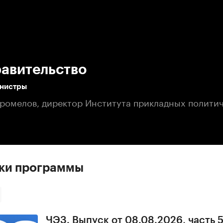
:00
/
00:00
равительство
инистры
ромелов, директор Института прикладных полити
ски программы
ЧЭЗ. Выпуск от 08.08.2026, часть 