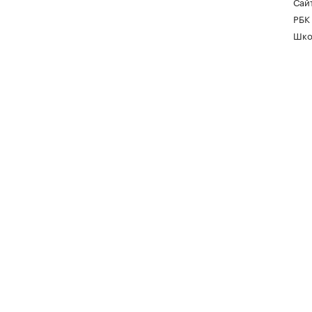
Сайт
РБК
Шко