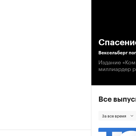
00
Спасени
Вексельберг по
Издание «Ком
миллиардер р
Все выпу
За все время