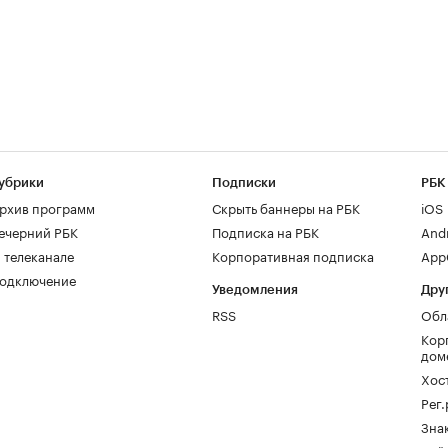
убрики
Подписки
РБК
рхив программ
Скрыть баннеры на РБК
iOS
ечерний РБК
Подписка на РБК
And
 телеканале
Корпоративная подписка
AppG
одключение
Уведомления
Дру
RSS
Обл
Кор
дом
Хос
Рег
Зна