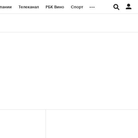
...
пании
Телеканал
РБК Вино
Спорт
ые проекты
Город
Стиль
Крипто
Спецпроекты СПб
логии и медиа
Финансы