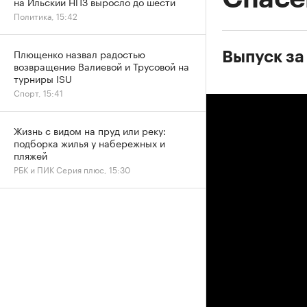
на Ильский НПЗ выросло до шести
Политика, 15:42
Плющенко назвал радостью
Выпуск за
возвращение Валиевой и Трусовой на
турниры ISU
Спорт, 15:41
Жизнь с видом на пруд или реку:
подборка жилья у набережных и
пляжей
РБК и ПИК Серия плюс, 15:30