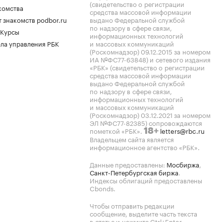
(свидетельство о регистрации
комства
средства массовой информации
 знакомств podbor.ru
выдано Федеральной службой
по надзору в сфере связи,
 Курсы
информационных технологий
ла управления РБК
и массовых коммуникаций
(Роскомнадзор) 09.12.2015 за номером
ИА №ФС77-63848) и сетевого издания
«РБК» (свидетельство о регистрации
средства массовой информации
выдано Федеральной службой
по надзору в сфере связи,
информационных технологий
и массовых коммуникаций
(Роскомнадзор) 03.12.2021 за номером
ЭЛ №ФС77-82385) сопровождаются
пометкой «РБК».
letters@rbc.ru
18+
Владельцем сайта является
информационное агентство «РБК».
Данные предоставлены:
Мосбиржа
,
Санкт-Петербургская биржа
.
Индексы облигаций предоставлены
Cbonds.
Чтобы отправить редакции
сообщение, выделите часть текста
в статье и нажмите Ctrl+Enter