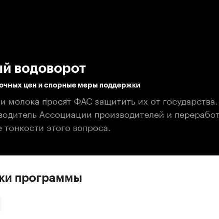
:00
/
00:00
й водоворот
очных цен и спорные меры поддержки
и молока просят ФАС защитить их от государства.
водитель Ассоциации производителей и перерабо
 тонкости этого вопроса.
ски программы