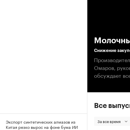
00
Молочны
Снижение закуп
Производител
Омаров, руко
обсуждает все
Все выпу
За все время
Экспорт синтетических алмазов из
Китая резко вырос на фоне бума ИИ