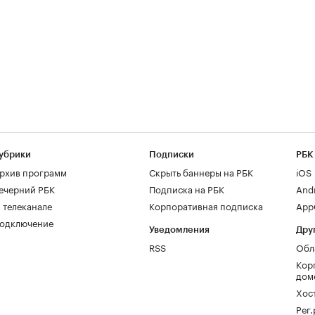
убрики
Подписки
РБК
рхив программ
Скрыть баннеры на РБК
iOS
ечерний РБК
Подписка на РБК
And
 телеканале
Корпоративная подписка
AppG
одключение
Уведомления
Дру
RSS
Обл
Кор
дом
Хос
Рег