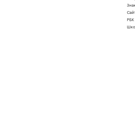
Зна
Сайт
РБК
Шко