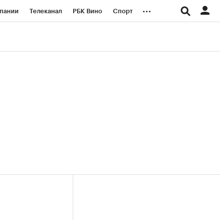
...
пании
Телеканал
РБК Вино
Спорт
ые проекты
Город
Стиль
Крипто
Спецпроекты СПб
логии и медиа
Финансы