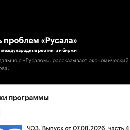
:00
/
00:00
ь проблем «Русала»
т международные рейтинги и биржи
 дальше с «Русалом», рассказывает экономический
ова.
ски программы
ЧЭЗ. Выпуск от 07.08.2026, часть 4