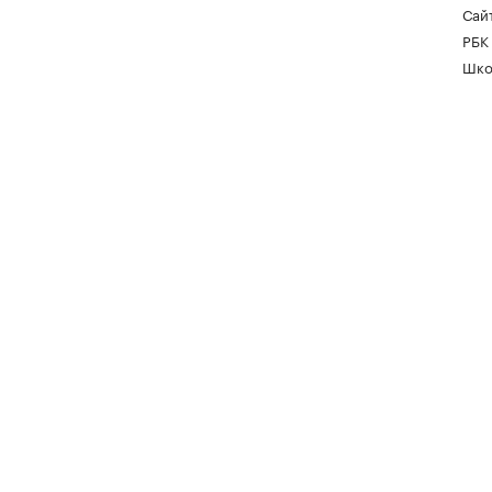
Сайт
РБК
Шко