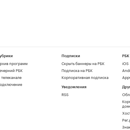
убрики
Подписки
РБК
рхив программ
Скрыть баннеры на РБК
iOS
ечерний РБК
Подписка на РБК
And
 телеканале
Корпоративная подписка
AppG
одключение
Уведомления
Дру
RSS
Обл
Кор
дом
Хос
Рег
Зна