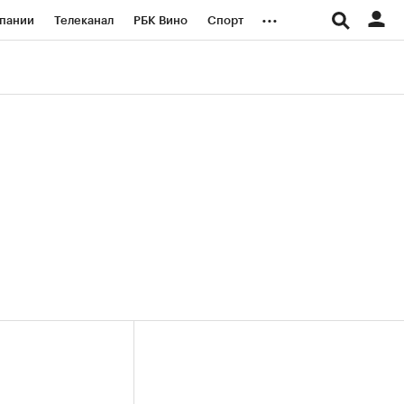
...
пании
Телеканал
РБК Вино
Спорт
ые проекты
Город
Стиль
Крипто
Спецпроекты СПб
логии и медиа
Финансы