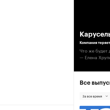
00
Карусел
Компания теряе
Что же будет
— Елена Хруп
Все выпу
За все время