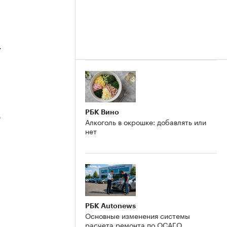
4
РБК Вино
3
Алкоголь в окрошке: добавлять или
нет
2
РБК Autonews
Основные изменения системы
расчета ремонта по ОСАГО