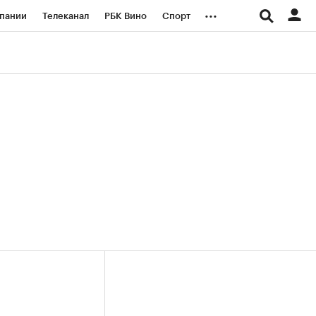
...
пании
Телеканал
РБК Вино
Спорт
ые проекты
Город
Стиль
Крипто
Спецпроекты СПб
логии и медиа
Финансы