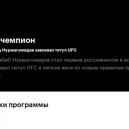
:00
/
00:00
 чемпион
ц Нурмагомедов завоевал титул UFC
абиб Нурмагомедов стал первым россиянином в и
евал титул UFC в легком весе по новым правилам 
.
ски программы