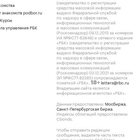
(свидетельство о регистрации
комства
средства массовой информации
 знакомств podbor.ru
выдано Федеральной службой
по надзору в сфере связи,
 Курсы
информационных технологий
ла управления РБК
и массовых коммуникаций
(Роскомнадзор) 09.12.2015 за номером
ИА №ФС77-63848) и сетевого издания
«РБК» (свидетельство о регистрации
средства массовой информации
выдано Федеральной службой
по надзору в сфере связи,
информационных технологий
и массовых коммуникаций
(Роскомнадзор) 03.12.2021 за номером
ЭЛ №ФС77-82385) сопровождаются
пометкой «РБК».
letters@rbc.ru
18+
Владельцем сайта является
информационное агентство «РБК».
Данные предоставлены:
Мосбиржа
,
Санкт-Петербургская биржа
.
Индексы облигаций предоставлены
Cbonds.
Чтобы отправить редакции
сообщение, выделите часть текста
в статье и нажмите Ctrl+Enter