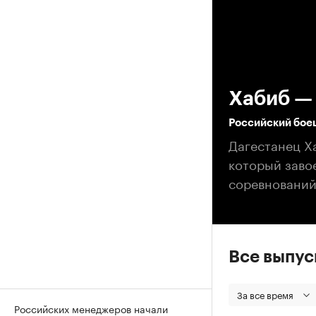
00
Хабиб —
Российский бое
Дагестанец Х
который заво
соревнований
Все выпу
За все время
Российских менеджеров начали