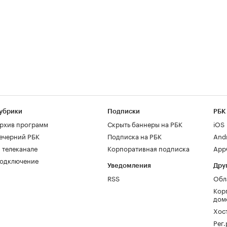
убрики
Подписки
РБК
рхив программ
Скрыть баннеры на РБК
iOS
ечерний РБК
Подписка на РБК
And
 телеканале
Корпоративная подписка
AppG
одключение
Уведомления
Дру
RSS
Обл
Кор
дом
Хос
Рег