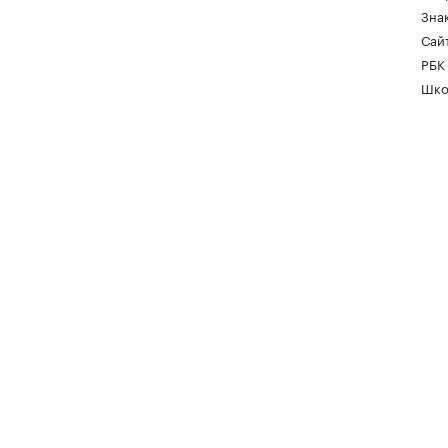
Зна
Сайт
РБК
Шко