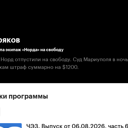
:00
/
00:00
ряков
ла экипаж «Норда» на свободу
Норд отпустили на свободу. Суд Мариуполя в ночь
кам штраф суммарно на $1200.
ски программы
ЧЭЗ. Выпуск от 06.08.2026, часть 