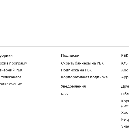
убрики
Подписки
РБК
рхив программ
Скрыть баннеры на РБК
iOS
ечерний РБК
Подписка на РБК
And
 телеканале
Корпоративная подписка
AppG
одключение
Уведомления
Дру
RSS
Обл
Кор
дом
Хос
Рег
Зна