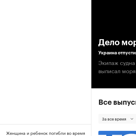
00
Дело мо
Украина отпусти
Экипаж судна 
выписал моря
Все выпу
За все время
Женщина и ребенок погибли во время