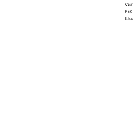
Сайт
РБК
Шко