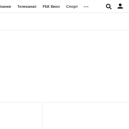
...
пании
Телеканал
РБК Вино
Спорт
ые проекты
Город
Стиль
Крипто
Спецпроекты СПб
логии и медиа
Финансы