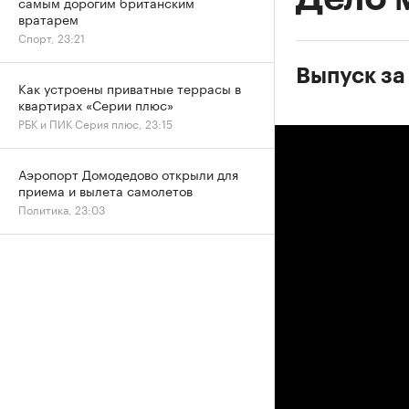
самым дорогим британским
вратарем
Спорт, 23:21
Выпуск за
Как устроены приватные террасы в
квартирах «Серии плюс»
РБК и ПИК Серия плюс, 23:15
Аэропорт Домодедово открыли для
приема и вылета самолетов
Политика, 23:03