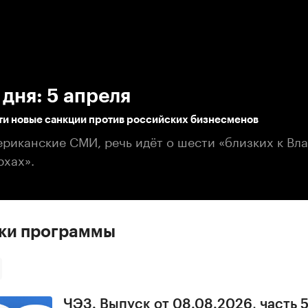
:00
/
00:00
дня: 5 апреля
ти новые санкции против российских бизнесменов
ериканские СМИ, речь идёт о шести «близких к Вл
рхах».
ски программы
ЧЭЗ. Выпуск от 08.08.2026, часть 