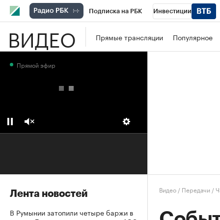
Подписка на РБК
Инвестиции
ВИДЕО
Школа управления РБК
РБК Образова
Прямые трансляции
Популярное
РБК Бизнес-среда
Дискуссионный клу
Прямой эфир
Конференции СПб
Спецпроекты
П
Рынок наличной валюты
Видео
/
Передачи
/
Ч
Лента новостей
В Румынии затопили четыре баржи в
Событ