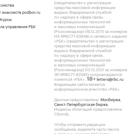
(свидетельство о регистрации
комства
средства массовой информации
 знакомств podbor.ru
выдано Федеральной службой
по надзору в сфере связи,
 Курсы
информационных технологий
ла управления РБК
и массовых коммуникаций
(Роскомнадзор) 09.12.2015 за номером
ИА №ФС77-63848) и сетевого издания
«РБК» (свидетельство о регистрации
средства массовой информации
выдано Федеральной службой
по надзору в сфере связи,
информационных технологий
и массовых коммуникаций
(Роскомнадзор) 03.12.2021 за номером
ЭЛ №ФС77-82385) сопровождаются
пометкой «РБК».
letters@rbc.ru
18+
Владельцем сайта является
информационное агентство «РБК».
Данные предоставлены:
Мосбиржа
,
Санкт-Петербургская биржа
.
Индексы облигаций предоставлены
Cbonds.
Чтобы отправить редакции
сообщение, выделите часть текста
в статье и нажмите Ctrl+Enter