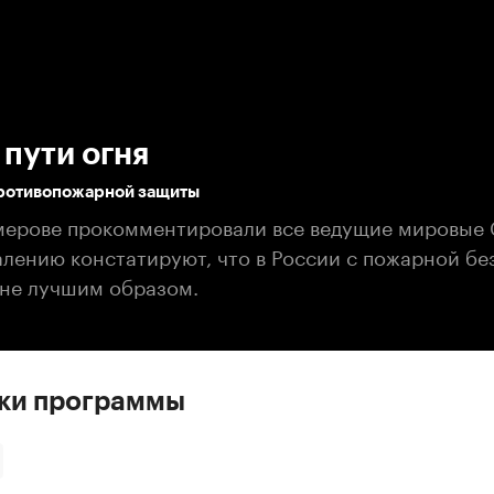
:00
/
00:00
 пути огня
ротивопожарной защиты
мерове прокомментировали все ведущие мировые 
алению констатируют, что в России с пожарной б
 не лучшим образом.
ски программы