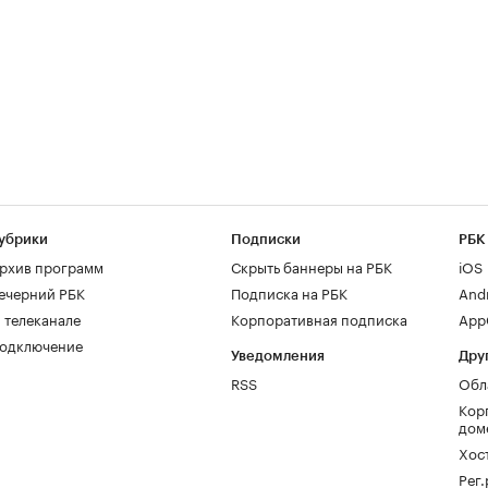
убрики
Подписки
РБК
рхив программ
Скрыть баннеры на РБК
iOS
ечерний РБК
Подписка на РБК
And
 телеканале
Корпоративная подписка
AppG
одключение
Уведомления
Дру
RSS
Обл
Кор
дом
Хос
Рег