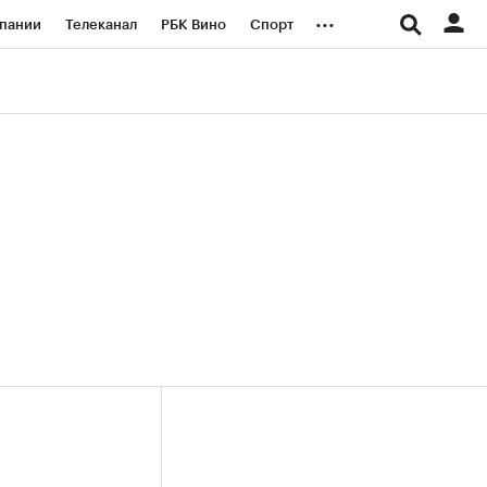
...
пании
Телеканал
РБК Вино
Спорт
ые проекты
Город
Стиль
Крипто
Спецпроекты СПб
логии и медиа
Финансы