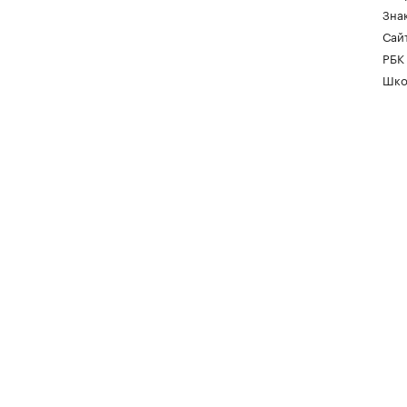
Зна
Сайт
РБК
Шко