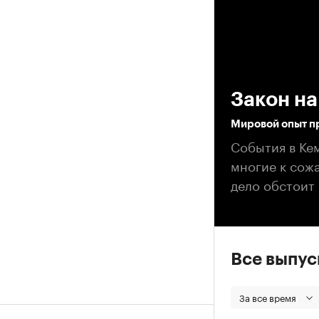
00
Закон на
Мировой опыт п
События в Ке
многие к сож
дело обстоит
Все выпу
За все время