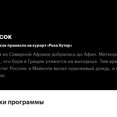
:00
/
00:00
сок
ок принесло на курорт «Роза Хутор»
я из Северной Африки добралась до Афин. Метеор
 что буря в Греции уляжется на выходных. Тем вр
тиг России: в Майкопе выпал оранжевый дождь, а 
ег.
ски программы