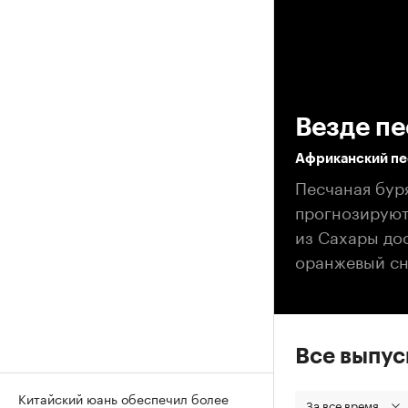
00
Везде пе
Африканский пес
Песчаная бур
прогнозируют,
из Сахары дос
оранжевый сн
Все выпу
Китайский юань обеспечил более
За все время