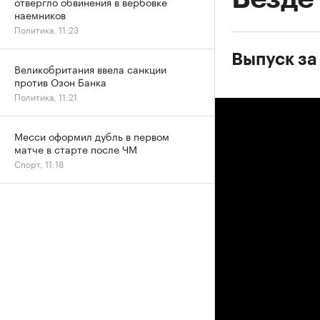
отвергло обвинения в вербовке
наемников
Политика, 11:23
Выпуск за
Великобритания ввела санкции
против Озон Банка
Политика, 11:21
Месси оформил дубль в первом
матче в старте после ЧМ
Спорт, 11:18