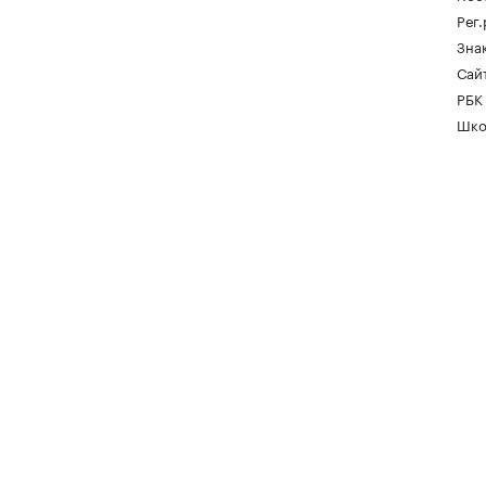
Рег
Зна
Сайт
РБК
Шко