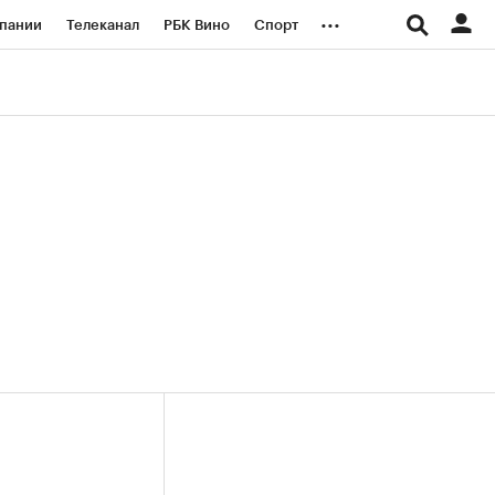
...
пании
Телеканал
РБК Вино
Спорт
ые проекты
Город
Стиль
Крипто
Спецпроекты СПб
логии и медиа
Финансы