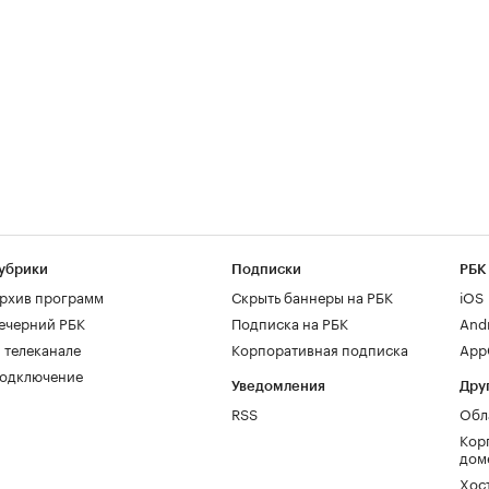
убрики
Подписки
РБК
рхив программ
Скрыть баннеры на РБК
iOS
ечерний РБК
Подписка на РБК
And
 телеканале
Корпоративная подписка
AppG
одключение
Уведомления
Дру
RSS
Обл
Кор
дом
Хос