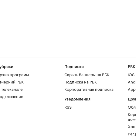
убрики
Подписки
РБК
рхив программ
Скрыть баннеры на РБК
iOS
ечерний РБК
Подписка на РБК
And
 телеканале
Корпоративная подписка
AppG
одключение
Уведомления
Дру
RSS
Обл
Кор
дом
Хос
Рег