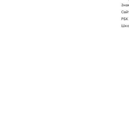
Зна
Сайт
РБК
Шко