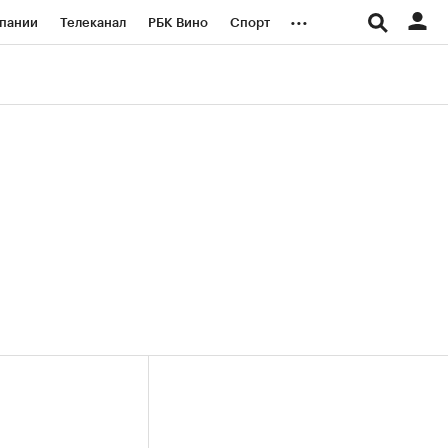
...
пании
Телеканал
РБК Вино
Спорт
ые проекты
Город
Стиль
Крипто
Спецпроекты СПб
логии и медиа
Финансы