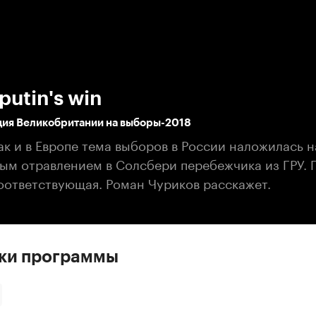
:00
/
00:00
putin's win
ция Великобритании на выборы-2018
ак и в Европе тема выборов в России наложилась н
ым отравлением в Солсбери перебежчика из ГРУ. 
оответствующая. Роман Чуриков расскажет.
ски программы