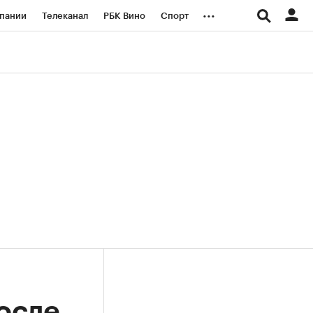
...
пании
Телеканал
РБК Вино
Спорт
ые проекты
Город
Стиль
Крипто
Спецпроекты СПб
логии и медиа
Финансы
осле