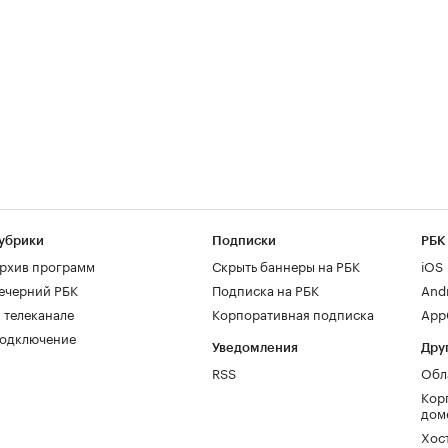
убрики
Подписки
РБК
рхив программ
Скрыть баннеры на РБК
iOS
ечерний РБК
Подписка на РБК
And
 телеканале
Корпоративная подписка
AppG
одключение
Уведомления
Дру
RSS
Обл
Кор
дом
Хос