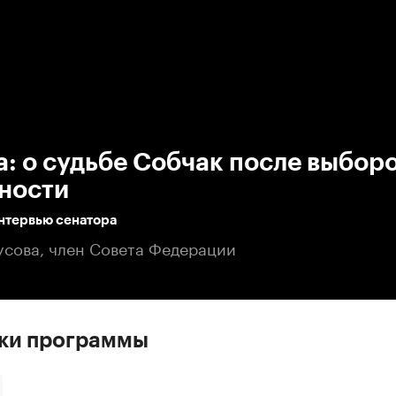
:00
/
00:00
: о судьбе Собчак после выборо
ности
нтервью сенатора
сова, член Совета Федерации
ски программы