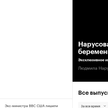
00
Нарусова
беремен
Эксклюзивное и
Людмила Нару
Все выпу
Экс-министра ВВС США лишили
За все время