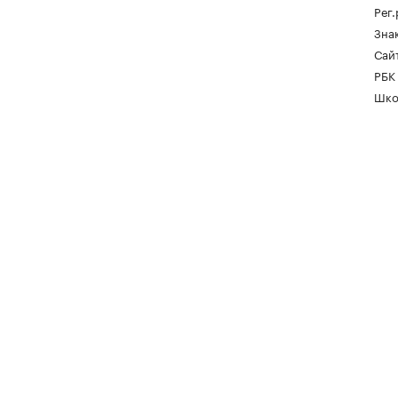
Рег
Зна
Сайт
РБК
Шко