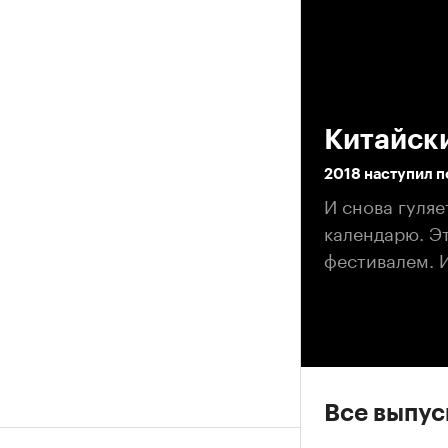
00
Китайск
2018 наступил 
И снова гуляе
календарю. Э
фестивалем. И
Все выпу