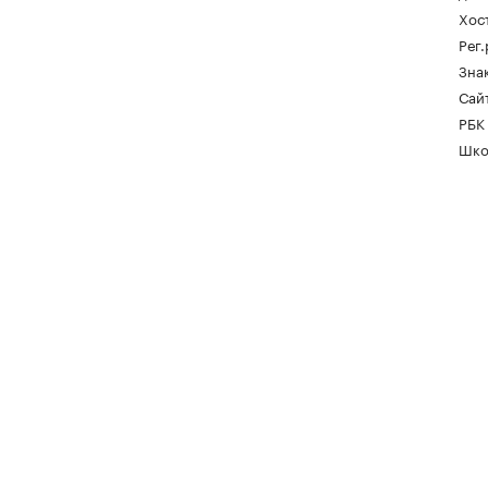
Хос
Рег
Зна
Сайт
РБК
Шко