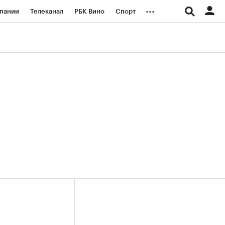
...
пании
Телеканал
РБК Вино
Спорт
ые проекты
Город
Стиль
Крипто
Спецпроекты СПб
логии и медиа
Финансы