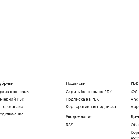
убрики
Подписки
РБК
рхив программ
Скрыть баннеры на РБК
iOS
ечерний РБК
Подписка на РБК
And
 телеканале
Корпоративная подписка
AppG
одключение
Уведомления
Дру
RSS
Обл
Кор
дом