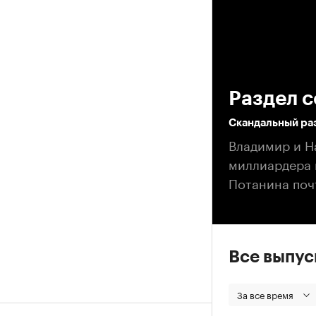
00
Раздел 
Скандальный ра
Владимир и Н
миллиардера п
Потанина поч
Все выпу
За все время