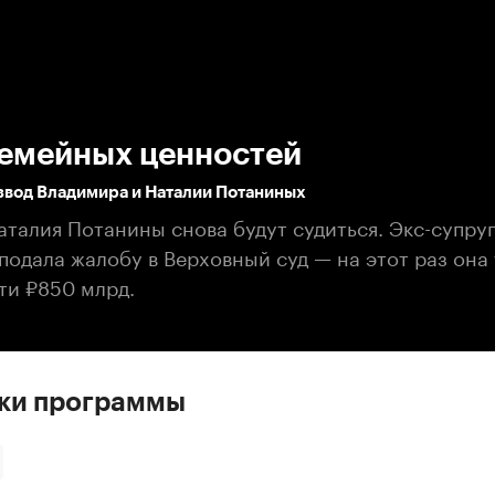
:00
/
00:00
семейных ценностей
звод Владимира и Наталии Потаниных
аталия Потанины снова будут судиться. Экс-супру
одала жалобу в Верховный суд — на этот раз она 
ти ₽850 млрд.
ски программы