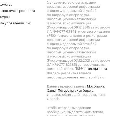
(свидетельство о регистрации
комства
средства массовой информации
 знакомств podbor.ru
выдано Федеральной службой
по надзору в сфере связи,
 Курсы
информационных технологий
ла управления РБК
и массовых коммуникаций
(Роскомнадзор) 09.12.2015 за номером
ИА №ФС77-63848) и сетевого издания
«РБК» (свидетельство о регистрации
средства массовой информации
выдано Федеральной службой
по надзору в сфере связи,
информационных технологий
и массовых коммуникаций
(Роскомнадзор) 03.12.2021 за номером
ЭЛ №ФС77-82385) сопровождаются
пометкой «РБК».
letters@rbc.ru
18+
Владельцем сайта является
информационное агентство «РБК».
Данные предоставлены:
Мосбиржа
,
Санкт-Петербургская биржа
.
Индексы облигаций предоставлены
Cbonds.
Чтобы отправить редакции
сообщение, выделите часть текста
в статье и нажмите Ctrl+Enter