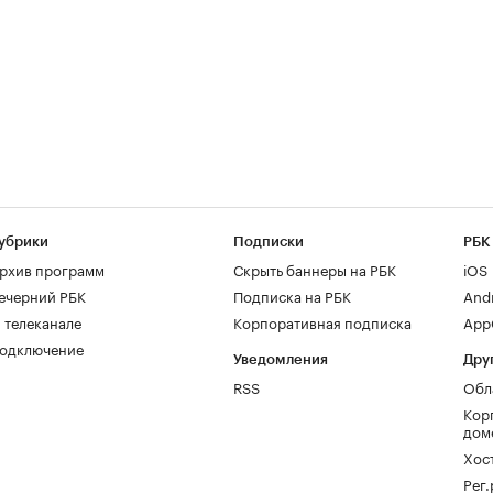
убрики
Подписки
РБК
рхив программ
Скрыть баннеры на РБК
iOS
ечерний РБК
Подписка на РБК
And
 телеканале
Корпоративная подписка
AppG
одключение
Уведомления
Дру
RSS
Обл
Кор
дом
Хос
Рег