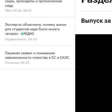
сыры, крокодилы и органический
сидр
РБК и РСХБ, 09:10
Выпуск за
Эксперты объяснили, почему жилье
для студентов надо было искать
«вчера»
РАДИО
Недвижимость, 09:03
Пашинян заявил о понимании
невозможности членства в ЕС и ЕАЭС
Политика, 09:03