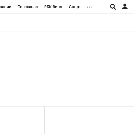
...
пании
Телеканал
РБК Вино
Спорт
ые проекты
Город
Стиль
Крипто
Спецпроекты СПб
логии и медиа
Финансы