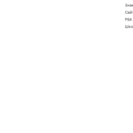
Зна
Сайт
РБК
Шко