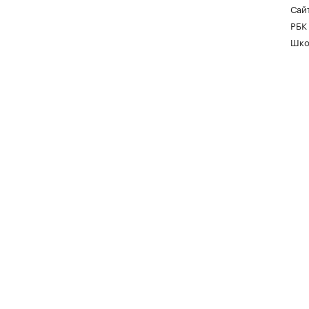
Сайт
РБК
Шко