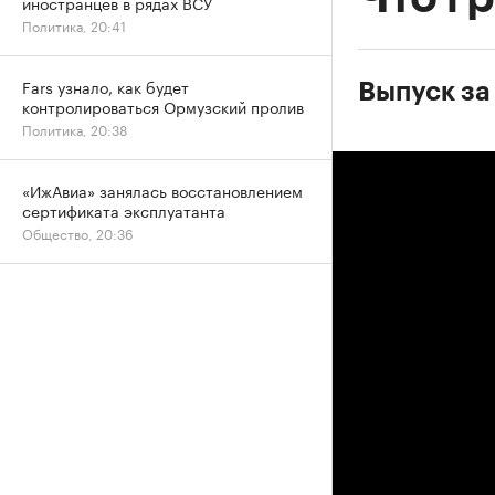
иностранцев в рядах ВСУ
Политика, 20:41
Fars узнало, как будет
Выпуск за
контролироваться Ормузский пролив
Политика, 20:38
«ИжАвиа» занялась восстановлением
сертификата эксплуатанта
Общество, 20:36