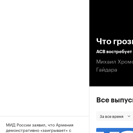
00
Что гроз
АСВ востребует 
Михаил Хромо
Гайдара
Все выпу
За все время
МИД России заявил, что Армения
демонстративно «заигрывает» с