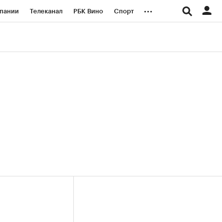
...
пании
Телеканал
РБК Вино
Спорт
ые проекты
Город
Стиль
Крипто
Спецпроекты СПб
логии и медиа
Финансы