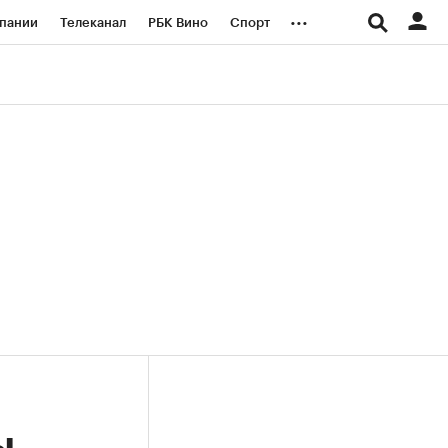
...
пании
Телеканал
РБК Вино
Спорт
ые проекты
Город
Стиль
Крипто
Спецпроекты СПб
логии и медиа
Финансы
ы