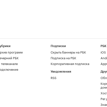
убрики
Подписки
РБК
рхив программ
Скрыть баннеры на РБК
iOS
ечерний РБК
Подписка на РБК
And
 телеканале
Корпоративная подписка
AppG
одключение
Уведомления
Дру
RSS
Обл
Кор
дом
Хос
Рег
Зна