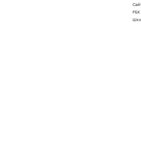
Сайт
РБК
Шко