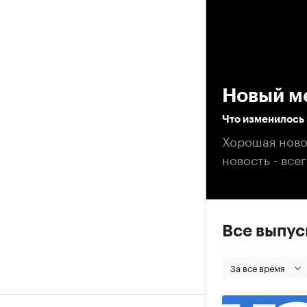
00
Новый м
Что изменилось 
Хорошая новос
новость - всег
Все выпу
За все время