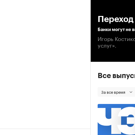
00
Переход 
Банки могут не 
Игорь Костик
услуг».
Все выпу
За все время