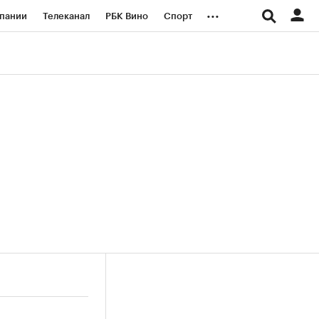
...
пании
Телеканал
РБК Вино
Спорт
ые проекты
Город
Стиль
Крипто
Спецпроекты СПб
логии и медиа
Финансы