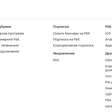
убрики
Подписки
РБК
рхив программ
Скрыть баннеры на РБК
iOS
ечерний РБК
Подписка на РБК
And
 телеканале
Корпоративная подписка
AppG
одключение
Уведомления
Дру
RSS
Обл
Кор
дом
Хос
Рег
Зна
Сайт
РБК
Шко