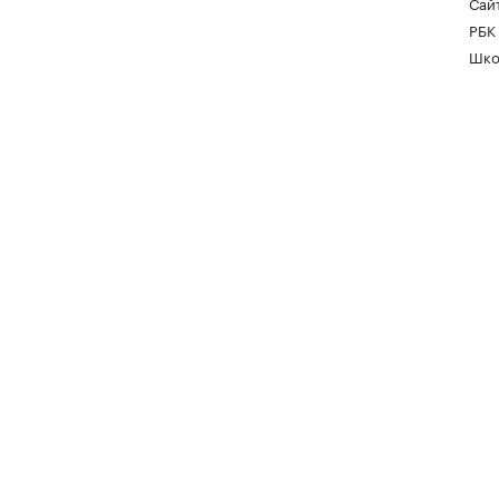
Сайт
РБК
Шко