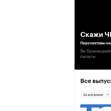
00
Скажи Ч
Перспективы ле
Ян Браницкий
палаты
Все выпу
За все время