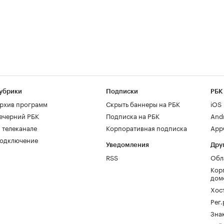
убрики
Подписки
РБК
рхив программ
Скрыть баннеры на РБК
iOS
ечерний РБК
Подписка на РБК
And
 телеканале
Корпоративная подписка
AppG
одключение
Уведомления
Дру
RSS
Обл
Кор
дом
Хос
Рег
Зна