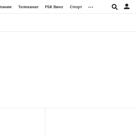
...
пании
Телеканал
РБК Вино
Спорт
ые проекты
Город
Стиль
Крипто
Спецпроекты СПб
логии и медиа
Финансы