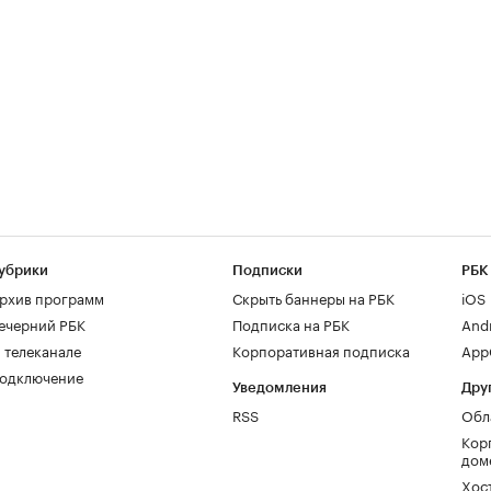
убрики
Подписки
РБК
рхив программ
Скрыть баннеры на РБК
iOS
ечерний РБК
Подписка на РБК
And
 телеканале
Корпоративная подписка
AppG
одключение
Уведомления
Дру
RSS
Обл
Кор
дом
Хос