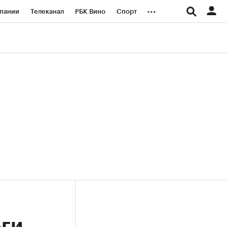
...
пании
Телеканал
РБК Вино
Спорт
ые проекты
Город
Стиль
Крипто
Спецпроекты СПб
логии и медиа
Финансы
ьги