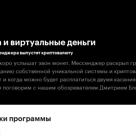
:00
/
00:00
 и виртуальные деньги
енджера выпустят криптовалюту
скоро услышат звон монет. Мессенджер раскрыл г
данию собственной уникальной системы и криптов
т и когда можно будет расплатиться двумя касания
м поговорим с нашим обозревателем Дмитрием Б
ски программы