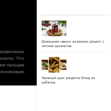
Домашнее «вино» из вишни: рецепт с
летним ароматом
рандиозные
алюты. Что
ми пальцев -
линниковым.
Зеленый шум: рецепты блюд из
кабачка