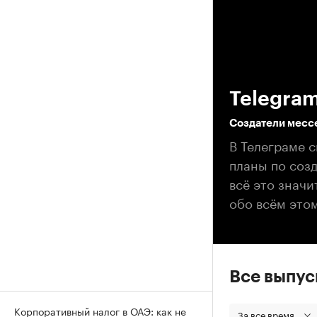
00
Telegram
Создатели месс
В Телеграме 
планы по соз
всё это значи
обо всём это
Все выпу
Корпоративный налог в ОАЭ: как не
За все время