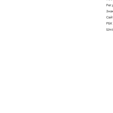
Рег
Зна
Сайт
РБК
Шко