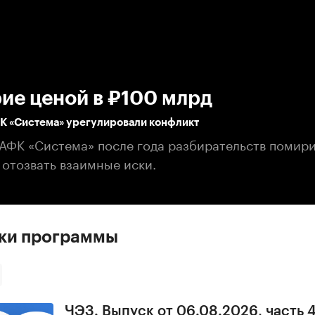
:00
/
00:00
ие ценой в ₽100 млрд
ФК «Система» урегулировали конфликт
 АФК «Система» после года разбирательств помири
 отозвать взаимные иски.
ски программы
ЧЭЗ. Выпуск от 06.08.2026, часть 