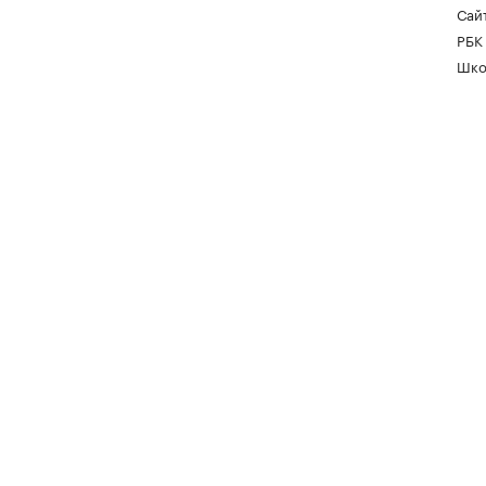
Сайт
РБК
Шко