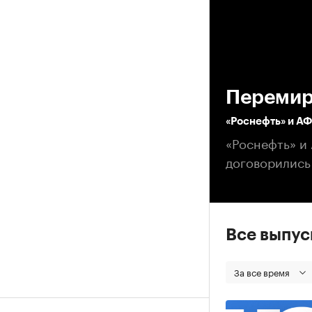
00
Перемир
«Роснефть» и А
«Роснефть» и
договорились
Все выпу
За все время