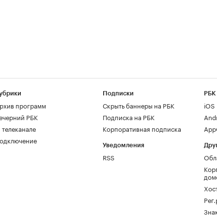
убрики
Подписки
РБК
рхив программ
Скрыть баннеры на РБК
iOS
ечерний РБК
Подписка на РБК
And
 телеканале
Корпоративная подписка
AppG
одключение
Уведомления
Дру
RSS
Обл
Кор
дом
Хос
Рег
Зна