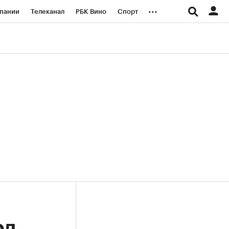
...
пании
Телеканал
РБК Вино
Спорт
ые проекты
Город
Стиль
Крипто
Спецпроекты СПб
логии и медиа
Финансы
рд