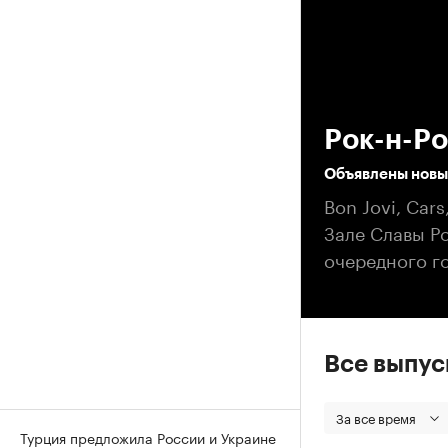
00
Рок-н-Ро
Объявлены новые
Bon Jovi, Car
Зале Славы Ро
очередного го
Все выпу
За все время
Турция предложила России и Украине