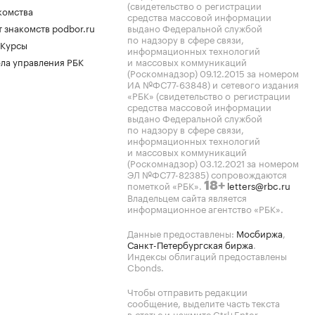
(свидетельство о регистрации
комства
средства массовой информации
 знакомств podbor.ru
выдано Федеральной службой
по надзору в сфере связи,
 Курсы
информационных технологий
ла управления РБК
и массовых коммуникаций
(Роскомнадзор) 09.12.2015 за номером
ИА №ФС77-63848) и сетевого издания
«РБК» (свидетельство о регистрации
средства массовой информации
выдано Федеральной службой
по надзору в сфере связи,
информационных технологий
и массовых коммуникаций
(Роскомнадзор) 03.12.2021 за номером
ЭЛ №ФС77-82385) сопровождаются
пометкой «РБК».
letters@rbc.ru
18+
Владельцем сайта является
информационное агентство «РБК».
Данные предоставлены:
Мосбиржа
,
Санкт-Петербургская биржа
.
Индексы облигаций предоставлены
Cbonds.
Чтобы отправить редакции
сообщение, выделите часть текста
в статье и нажмите Ctrl+Enter