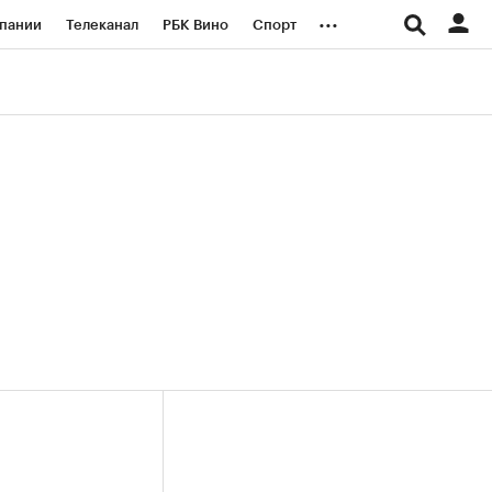
...
пании
Телеканал
РБК Вино
Спорт
ые проекты
Город
Стиль
Крипто
Спецпроекты СПб
логии и медиа
Финансы