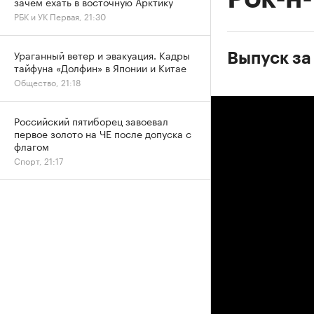
зачем ехать в восточную Арктику
РБК и УК Первая, 21:30
Ураганный ветер и эвакуация. Кадры
Выпуск за
тайфуна «Долфин» в Японии и Китае
Общество, 21:18
Российский пятиборец завоевал
первое золото на ЧЕ после допуска с
флагом
Спорт, 21:17