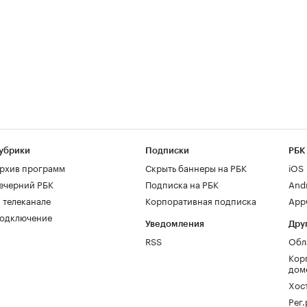
убрики
Подписки
РБК
рхив программ
Скрыть баннеры на РБК
iOS
ечерний РБК
Подписка на РБК
And
 телеканале
Корпоративная подписка
AppG
одключение
Уведомления
Дру
RSS
Обл
Кор
дом
Хос
Рег