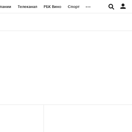
...
пании
Телеканал
РБК Вино
Спорт
ые проекты
Город
Стиль
Крипто
Спецпроекты СПб
логии и медиа
Финансы