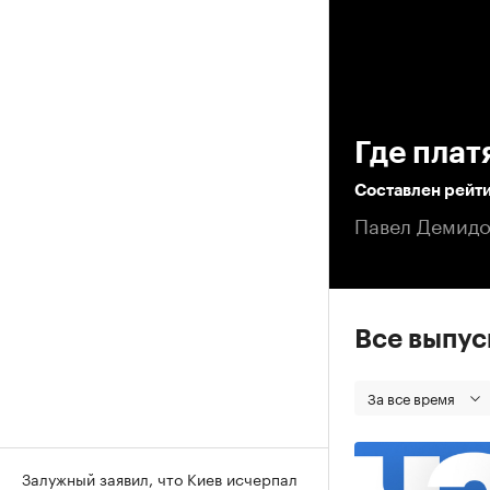
00
Где плат
Составлен рейти
Павел Демидо
Все выпу
За все время
Залужный заявил, что Киев исчерпал