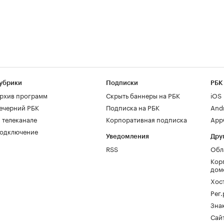
убрики
Подписки
РБК
рхив программ
Скрыть баннеры на РБК
iOS
ечерний РБК
Подписка на РБК
And
 телеканале
Корпоративная подписка
AppG
одключение
Уведомления
Дру
RSS
Обл
Кор
дом
Хос
Рег
Зна
Сайт