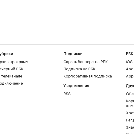
убрики
Подписки
РБК
рхив программ
Скрыть баннеры на РБК
iOS
ечерний РБК
Подписка на РБК
And
 телеканале
Корпоративная подписка
AppG
одключение
Уведомления
Дру
RSS
Обл
Кор
дом
Хос
Рег
Зна
Сайт