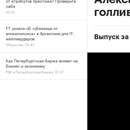
от атрибутов престижа? Проверьте
себя
голли
10:42
FT узнала об «убежище от
апокалипсиса» в Аргентине для IT-
Выпуск за
миллиардеров
Общество, 10:42
Как Петербургская биржа влияет на
бизнес и экономику
РБК и Петербургская Биржа, 10:37