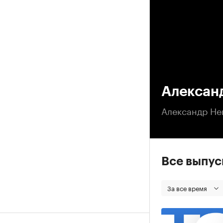
00
Александ
Александр Не
Все выпу
За все время