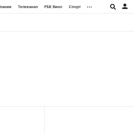
...
пании
Телеканал
РБК Вино
Спорт
ые проекты
Город
Стиль
Крипто
Спецпроекты СПб
логии и медиа
Финансы