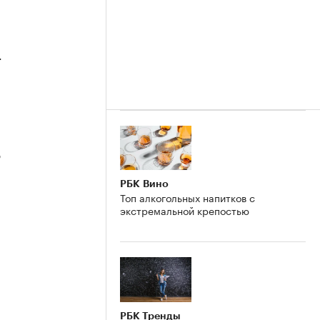
4
3
РБК Вино
Топ алкогольных напитков с
экстремальной крепостью
2
РБК Тренды