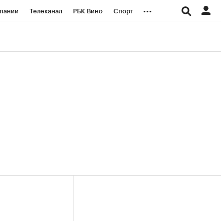
...
пании
Телеканал
РБК Вино
Спорт
ые проекты
Город
Стиль
Крипто
Спецпроекты СПб
логии и медиа
Финансы