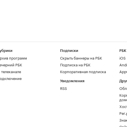
убрики
Подписки
РБК
рхив программ
Скрыть баннеры на РБК
iOS
ечерний РБК
Подписка на РБК
And
 телеканале
Корпоративная подписка
AppG
одключение
Уведомления
Дру
RSS
Обл
Кор
дом
Хос
Рег
Зна
Сайт