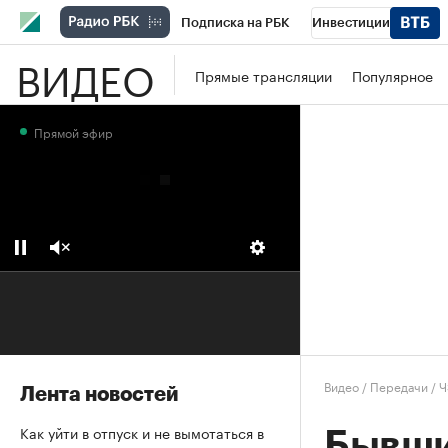
Подписка на РБК
Инвестиции
ВИДЕО
Школа управления РБК
РБК Образова
Прямые трансляции
Популярное
РБК Бизнес-среда
Дискуссионный клу
Прямой эфир
Конференции СПб
Спецпроекты
П
Рынок наличной валюты
Видео
/
Передачи
/
Ч
Лента новостей
Как уйти в отпуск и не вымотаться в
Бывши