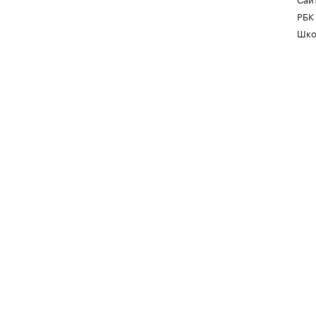
РБК
Шко