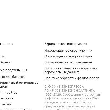
 Новости
Юридическая информация
Информация об ограничениях
roid
О соблюдении авторских прав
allery
Пользовательское соглашение
Политика в отношении обработки
гие продукты РБК
персональных данных
ако для бизнеса
Политика обработки файлов cookie
поративный регистратор
енов
© ООО «БИЗНЕСПРЕСС»,
АО «РОСБИЗНЕСКОНСАЛТИНГ»,
тинг сайтов
1995–2026
. Сообщения и материалы
.решения
информационного агентства «РБК»
(свидетельство о регистрации
комства
средства массовой информации
 знакомств podbor.ru
выдано Федеральной службой