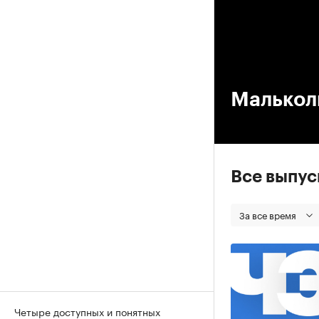
00
Малькол
Все выпу
За все время
Четыре доступных и понятных