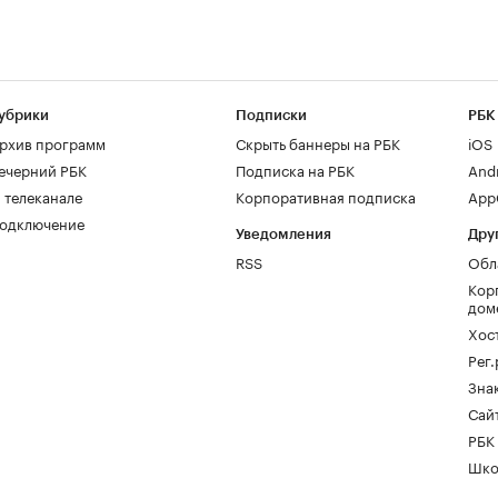
убрики
Подписки
РБК
рхив программ
Скрыть баннеры на РБК
iOS
ечерний РБК
Подписка на РБК
And
 телеканале
Корпоративная подписка
AppG
одключение
Уведомления
Дру
RSS
Обл
Кор
дом
Хос
Рег
Зна
Сайт
РБК
Шко