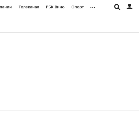
...
пании
Телеканал
РБК Вино
Спорт
ые проекты
Город
Стиль
Крипто
Спецпроекты СПб
логии и медиа
Финансы