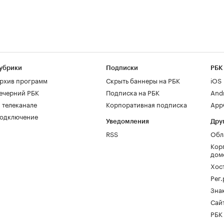
убрики
Подписки
РБК
рхив программ
Скрыть баннеры на РБК
iOS
ечерний РБК
Подписка на РБК
And
 телеканале
Корпоративная подписка
AppG
одключение
Уведомления
Дру
RSS
Обл
Кор
дом
Хос
Рег
Зна
Сайт
РБК