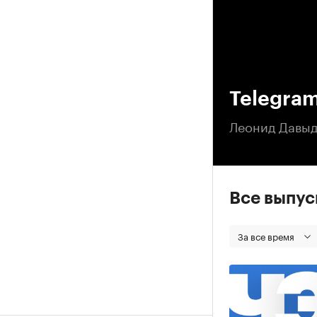
00
Telegra
Леонид Давыд
Все выпу
За все время