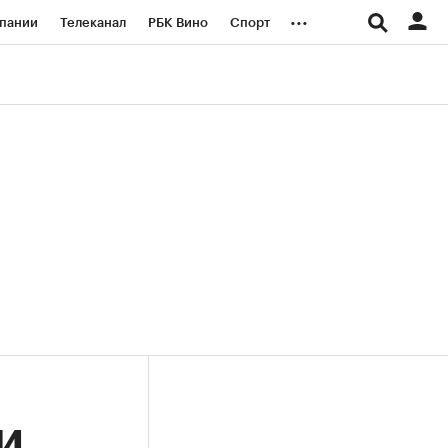
...
пании
Телеканал
РБК Вино
Спорт
ые проекты
Город
Стиль
Крипто
Спецпроекты СПб
логии и медиа
Финансы
МИ