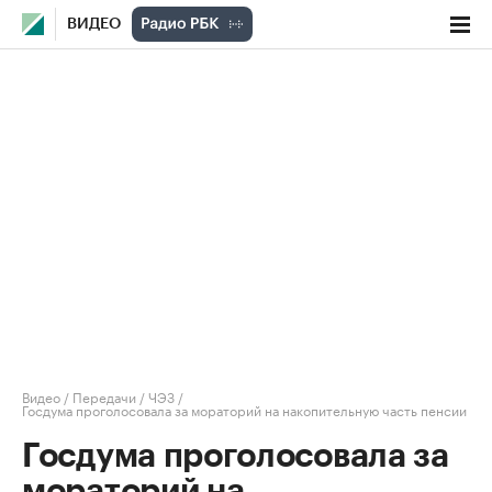
ВИДЕО
Видео
/
Передачи
/
ЧЭЗ
/
Госдума проголосовала за мораторий на накопительную часть пенсии
Госдума проголосовала за
мораторий на