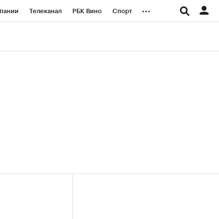
...
пании
Телеканал
РБК Вино
Спорт
ые проекты
Город
Стиль
Крипто
Спецпроекты СПб
логии и медиа
Финансы