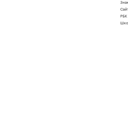
Зна
Сайт
РБК
Шко