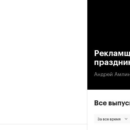
00
Рекламщ
праздни
Андрей Амлин
Все выпу
За все время