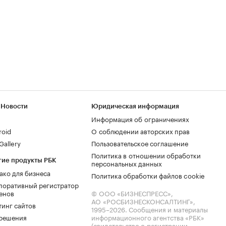
 Новости
Юридическая информация
Информация об ограничениях
roid
О соблюдении авторских прав
allery
Пользовательское соглашение
Политика в отношении обработки
гие продукты РБК
персональных данных
ако для бизнеса
Политика обработки файлов cookie
поративный регистратор
енов
© ООО «БИЗНЕСПРЕСС»,
АО «РОСБИЗНЕСКОНСАЛТИНГ»,
тинг сайтов
1995–2026
. Сообщения и материалы
.решения
информационного агентства «РБК»
(свидетельство о регистрации