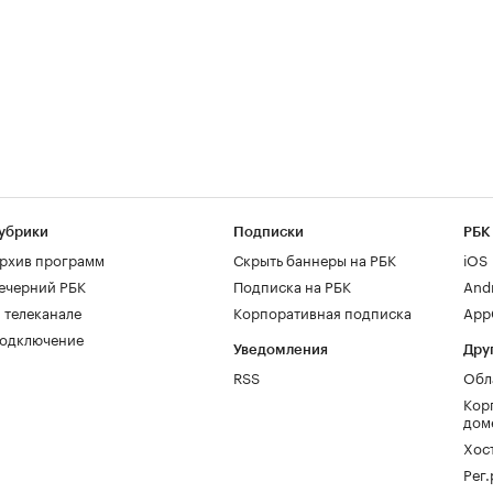
убрики
Подписки
РБК
рхив программ
Скрыть баннеры на РБК
iOS
ечерний РБК
Подписка на РБК
And
 телеканале
Корпоративная подписка
AppG
одключение
Уведомления
Дру
RSS
Обл
Кор
дом
Хос
Рег