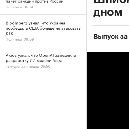
пакет санкций против России
Политика, 06:14
дном
Bloomberg узнал, что Украина
пообещала США больше не атаковать
КТК
Выпуск за 
Политика, 06:09
Axios узнал, что OpenAI замедлила
разработку ИИ-модели Astra
Технологии и медиа, 05:50