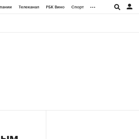
...
пании
Телеканал
РБК Вино
Спорт
ые проекты
Город
Стиль
Крипто
Спецпроекты СПб
логии и медиа
Финансы
ным