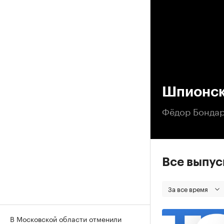
00
Шпионск
Фёдор Бондар
Все выпу
За все время
В Московской области отменили