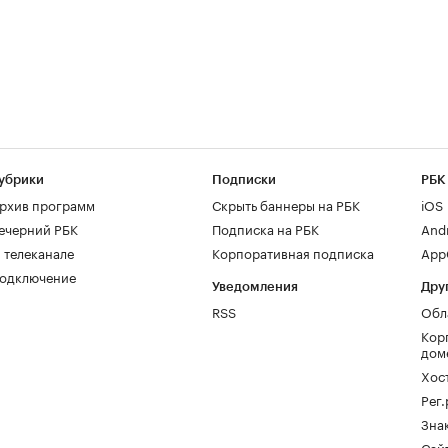
убрики
Подписки
РБК
рхив программ
Скрыть баннеры на РБК
iOS
ечерний РБК
Подписка на РБК
And
 телеканале
Корпоративная подписка
AppG
одключение
Уведомления
Дру
RSS
Обл
Кор
дом
Хос
Рег
Зна
Сайт