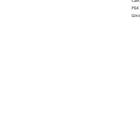
РБК
Шко