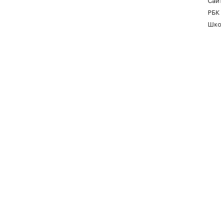
РБК
Шко