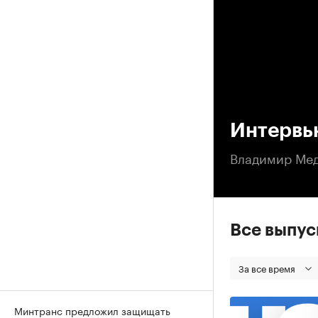
00
Интервь
Владимир Мед
Все выпу
За все время
Минтранс предложил защищать