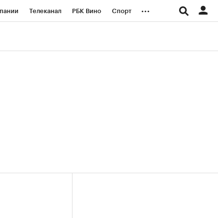
...
пании
Телеканал
РБК Вино
Спорт
ые проекты
Город
Стиль
Крипто
Спецпроекты СПб
логии и медиа
Финансы