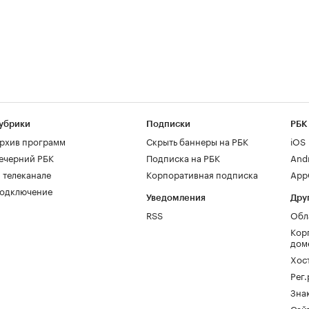
убрики
Подписки
РБК
рхив программ
Скрыть баннеры на РБК
iOS
ечерний РБК
Подписка на РБК
And
 телеканале
Корпоративная подписка
AppG
одключение
Уведомления
Дру
RSS
Обл
Кор
дом
Хос
Рег
Зна
Сайт