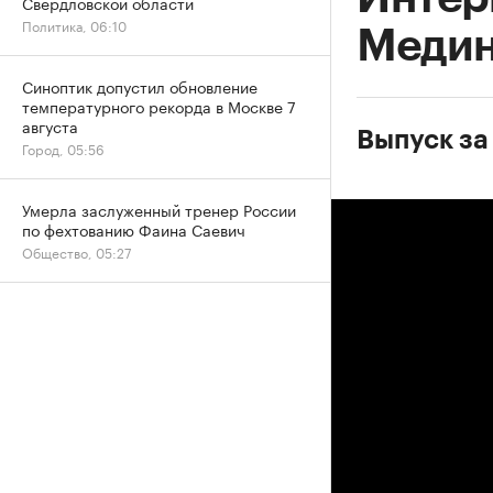
Свердловской области
Политика, 06:10
Меди
Синоптик допустил обновление
температурного рекорда в Москве 7
августа
Выпуск за
Город, 05:56
Умерла заслуженный тренер России
по фехтованию Фаина Саевич
Общество, 05:27