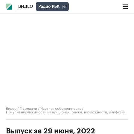
ВИДЕО
Видео
/
Передачи
/
Частная собственность
/
Покупка недвижимости на аукционах: риски, возможности, лайфхаки
Выпуск за 29 июня, 2022