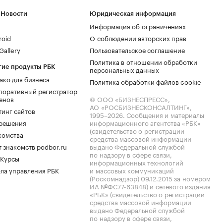
 Новости
Юридическая информация
Информация об ограничениях
roid
О соблюдении авторских прав
allery
Пользовательское соглашение
Политика в отношении обработки
гие продукты РБК
персональных данных
ако для бизнеса
Политика обработки файлов cookie
поративный регистратор
енов
© ООО «БИЗНЕСПРЕСС»,
АО «РОСБИЗНЕСКОНСАЛТИНГ»,
тинг сайтов
1995–2026
. Сообщения и материалы
.решения
информационного агентства «РБК»
(свидетельство о регистрации
комства
средства массовой информации
 знакомств podbor.ru
выдано Федеральной службой
по надзору в сфере связи,
 Курсы
информационных технологий
ла управления РБК
и массовых коммуникаций
(Роскомнадзор) 09.12.2015 за номером
ИА №ФС77-63848) и сетевого издания
«РБК» (свидетельство о регистрации
средства массовой информации
выдано Федеральной службой
по надзору в сфере связи,