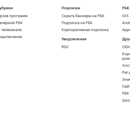
убрики
Подписки
РБК
рхив программ
Скрыть баннеры на РБК
iOS
ечерний РБК
Подписка на РБК
And
 телеканале
Корпоративная подписка
AppG
одключение
Уведомления
Дру
RSS
Обл
Кор
дом
Хос
Рег
Зна
Сайт
РБК
Шко