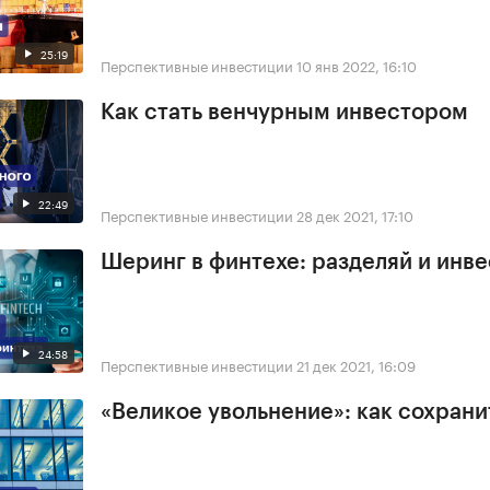
25:19
Перспективные инвестиции
10 янв 2022, 16:10
Как стать венчурным инвестором
22:49
Перспективные инвестиции
28 дек 2021, 17:10
Шеринг в финтехе: разделяй и инв
24:58
Перспективные инвестиции
21 дек 2021, 16:09
«Великое увольнение»: как сохрани