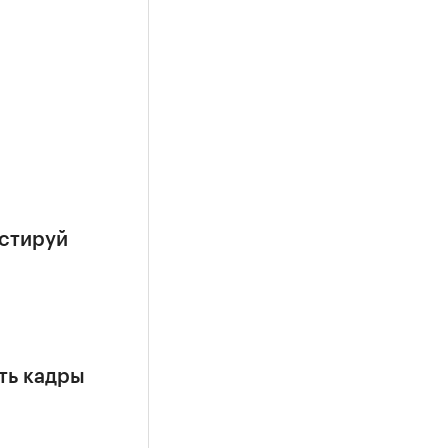
естируй
ть кадры