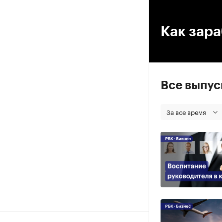
00
Как зара
Все выпу
За все время