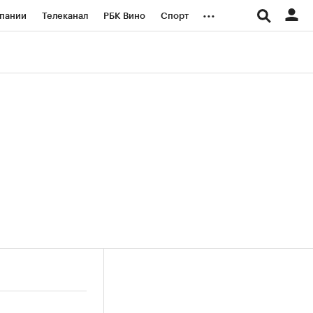
...
пании
Телеканал
РБК Вино
Спорт
ые проекты
Город
Стиль
Крипто
Спецпроекты СПб
логии и медиа
Финансы