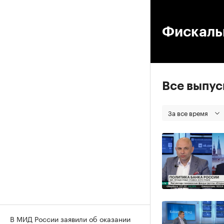
00
Фискаль
Все выпу
За все время
В МИД России заявили об оказании