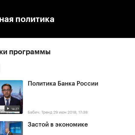
:00
/
00:00
ная политика
ски программы
Политика Банка России
14:27
Бабич. Тренд
29 июн 2018, 17:38
Застой в экономике