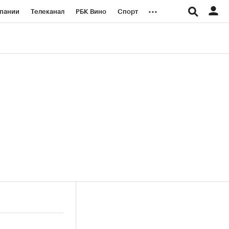
...
пании
Телеканал
РБК Вино
Спорт
ые проекты
Город
Стиль
Крипто
Спецпроекты СПб
логии и медиа
Финансы