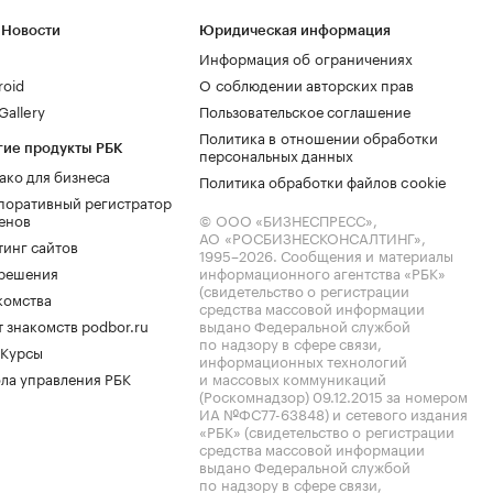
 Новости
Юридическая информация
Информация об ограничениях
roid
О соблюдении авторских прав
allery
Пользовательское соглашение
Политика в отношении обработки
гие продукты РБК
персональных данных
ако для бизнеса
Политика обработки файлов cookie
поративный регистратор
енов
© ООО «БИЗНЕСПРЕСС»,
АО «РОСБИЗНЕСКОНСАЛТИНГ»,
тинг сайтов
1995–2026
. Сообщения и материалы
.решения
информационного агентства «РБК»
(свидетельство о регистрации
комства
средства массовой информации
 знакомств podbor.ru
выдано Федеральной службой
по надзору в сфере связи,
 Курсы
информационных технологий
ла управления РБК
и массовых коммуникаций
(Роскомнадзор) 09.12.2015 за номером
ИА №ФС77-63848) и сетевого издания
«РБК» (свидетельство о регистрации
средства массовой информации
выдано Федеральной службой
по надзору в сфере связи,