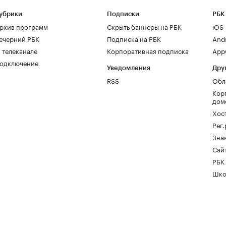
убрики
Подписки
РБК
рхив программ
Скрыть баннеры на РБК
iOS
ечерний РБК
Подписка на РБК
And
 телеканале
Корпоративная подписка
AppG
одключение
Уведомления
Дру
RSS
Обл
Кор
дом
Хос
Рег
Зна
Сайт
РБК
Шко